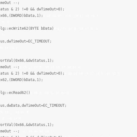
t --;
 & 2) !=0 && dwTimeOut>0);
,(DWORD)bData,1);
& G8 |2 W" `) O' j# [, o5 x& J
 M! D
:ecWrite62(BYTE bData)
# d, F/ o/ @- S9 n7 U u
 ?
wTimeOut=EC_TIMEOUT;
d% I+ [3 z
x66,&dwStatus,1);
t --;
3 C% _/ C* R: V3 j1 L$ s" A8 Q( m
 & 2) !=0 && dwTimeOut>0);
4 Z0 L0 \# _9 l/ |4 k. Q( \2 [
,(DWORD)bData,1);
::ecRead62()
% K6 n. A$ t- j! H/ G
wData,dwTimeOut=EC_TIMEOUT;
Z% T3 _: K5 U. B
/ P ~9 i+ M
x66,&dwStatus,1);
t --;
. v; Y% A+ N( C9 |