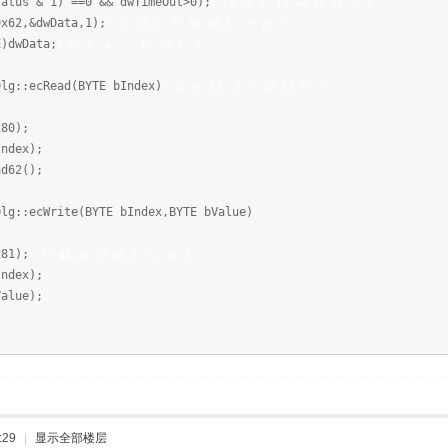
 & 1) ==0 && dwTimeOut>0);
5 E# ~9 o" [$ W2 g$ f4 Y6 s
,&dwData,1);
* K: L1 V P/ R& D0 h- |+ p+ Y
wData;
% o! x u; `, E! J0 | x
:ecRead(BYTE bIndex)
! Q( W, I8 `3 J* S2 E3 {+ r
0);
dex);
62();
ecWrite(BYTE bIndex,BYTE bValue)
1);
% t) g& g$ {3 q0 d: L, q( d
dex);
lue);
:29
|
显示全部楼层