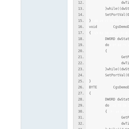
dwTimeOu
}while((dwStatus
SetPortVal(0x66
}
" D8 x9 r7 I% h) |3 i*
void CgsDemoDlg:
{
! i9 E3 }0 q% c+ I/ @.
DWORD dwStatus,d
do
0 D7 E2 ^+ 
{
GetPortVal(0
dwTimeOu
}while((dwStatus
SetPortVal(0x62
}
BYTE CgsDemoDlg
{
DWORD dwStatus,d
do
: n2 T5 Z0 
{
( F- s4 d8 j
GetPortVal(0
dwTimeOu