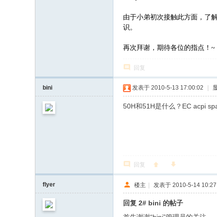
由于小弟初次接触此方面，了
识。
. s( A6 H8 j' p
2 F% e$ l L9 k
再次拜谢，期待各位的指点！~
回复
bini
发表于 2010-5-13 17:00:02
|
50H和51H是什么？EC acpi spac
回复
flyer
楼主
|
发表于 2010-5-14 10:27
回复 2# bini 的帖子