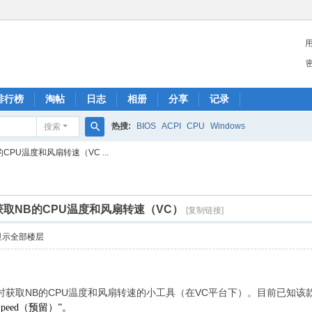
排行榜
淘帖
日志
相册
分享
记录
热搜:
BIOS
ACPI
CPU
Windows
搜索
搜
PU温度和风扇转速（VC ...
索
取NB的CPU温度和风扇转速（VC）
[复制链接]
显示全部楼层
获取NB的CPU温度和风扇转速的小工具（在VC平台下）。目前已知该款N
n Speed（预留）”。