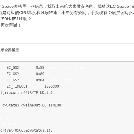
 |3 Y1 b# @, v. ^3 {0 }5 J% ?
EC Space表格里一些信息，我取出来给大家做参考的。我猜这EC Space与南
否就是对应的CPU温度和风扇转速。小弟另有疑问，手头现有IO底层读写驱动，可以
0H和51H”呢？
弟再次拜谢！
显示全部楼层
C_GSX 0x88
: y5 t+ p: _: t. z: Q# b, Z* h7 N
C_GSY 0x89
C_GSZ 0x8A
$ ]/ T3 T" R# T5 z" y- s
_TIMEOUT 1000000
:ecWrite66(BYTE bData)
,dwTimeOut=EC_TIMEOUT;
u/ b4 G1 ^ `
: E# t9 C* ^9 u
x66,&dwStatus,1);