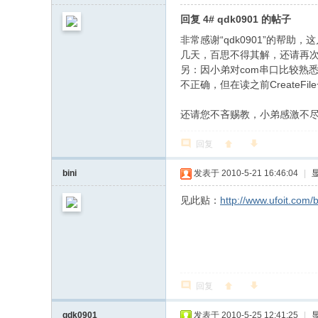
回复 4# qdk0901 的帖子
非常感谢“qdk0901”的帮助，
几天，百思不得其解，还请再
另：因小弟对com串口比较熟悉
不正确，但在读之前CreateF
还请您不吝赐教，小弟感激不
回复
bini
发表于 2010-5-21 16:46:04
|
见此贴：
http://www.ufoit.com/
回复
qdk0901
发表于 2010-5-25 12:41:25
|