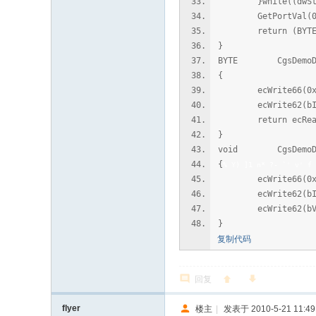
}while((dwStatus
GetPortVal(0x62
return (BYTE)d
}
BYTE CgsDemoDlg:
{
ecWrite66(0x8
ecWrite62(bIn
return ecRead
}
void CgsDemoDlg::
{
% Y) ]1 n* ?- `' v' f
ecWrite66(0x8
ecWrite62(bIn
ecWrite62(bVa
}
复制代码
回复
flyer
楼主
|
发表于 2010-5-21 11:49