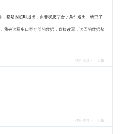
us,1)循环，都是因超时退出，而非状态字合乎条件退出，研究了
io方式，我去读写串口寄存器的数据，直接读写，读回的数据都
B$ [4 U# P% c- r: d& D* w9 X8 y
使用道具
举报
使用道具
举报