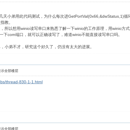
这几天小弟用此代码测试，为什么每次进GetPortVal(0x66,&dwStat
次指教。
3 O2 E) G$ Q% M% z9 m; M! B
，所以想用winio读写串口来熟悉了解一下winio的工作原理，用win
ile一下com端口，就可以正确读写了，难道winio不能直接读写串口吗。
' x8 
尽，小弟不才，研究这个好久了，仍没有太大的进展。
显示全部楼层
bbs/thread-830-1-1.html
显示全部楼层