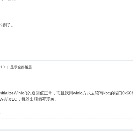
 {5 i
带的例子。
:10
|
显示全部楼层
itializeWinIo()的返回值正常，而且我用winio方式去读写kbc的端口0x
W去读EC，机器出现假死现象。
议。