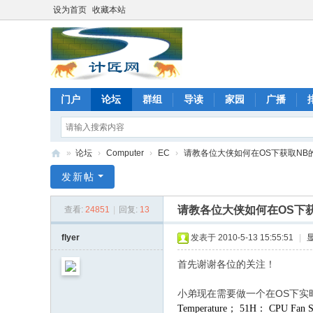
设为首页
收藏本站
门户
论坛
群组
导读
家园
广播
»
论坛
›
Computer
›
EC
›
请教各位大侠如何在OS下获取NB的C
计
发新帖
匠
请教各位大侠如何在OS下获
查看:
24851
|
回复:
13
网
论
flyer
发表于 2010-5-13 15:55:51
|
坛
首先谢谢各位的关注！
$ ?5 ^' Y( D/ J I8 U3 ^
小弟现在需要做一个在OS下实时
Temperature； 51H： CPU Fa