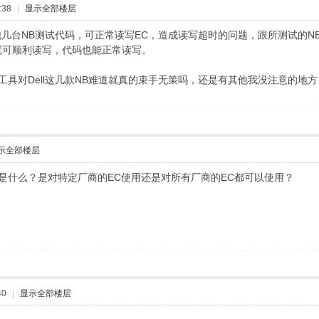
:38
|
显示全部楼层
几台NB测试代码，可正常读写EC，造成读写超时的问题，跟所测试的NB有
上就可顺利读写，代码也能正常读写。
工具对Dell这几款NB难道就真的束手无策吗，还是有其他我没注意的地方
示全部楼层
是什么？是对特定厂商的EC使用还是对所有厂商的EC都可以使用？
40
|
显示全部楼层