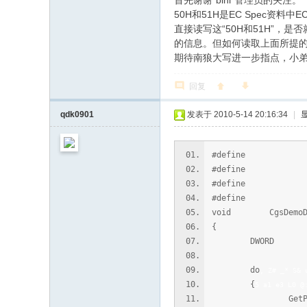
首先谢谢“bini”管理员的关注。
0
50H和51H是EC Spec资料中
直接读写这“50H和51H”，是
的信息。但如何读取上面所提的“5
期待南狼大写进一步指点，小
回复
qdk0901
发表于 2010-5-14 20:16:34
|
#define E
#define E
#define E
#define EC
void CgsDemoDlg:
{
DWORD dwStatus
do
, Z# _* S& 
{
5 a1 e3 L0 @
GetPortVal(0