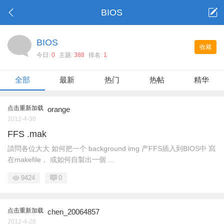
BIOS
BIOS
收藏
今日:
0
主题:
388
排名:
1
全部
最新
热门
热帖
精华
点击重新加载
orange
2012-4-30
FFS .mak
請問各位大大 如何把一个 background img 产FFS插入到BIOS中 寫
在makefile， 或如何自製出一個 ...
9424
0
点击重新加载
chen_20064857
2012-4-28