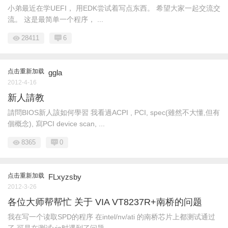
小弟最近在学UEFI， 用EDK尝试着写点东西。 希望大家一起交流交
流。 这是最简单一个程序， ...
28411
6
点击重新加载
ggla
2012-4-16
新人請教
請問BIOS新人該如何學習 我看過ACPI , PCI, spec(雖然不大懂,但有
個概念), 寫PCI device scan, ...
8365
0
点击重新加载
FLxyzsby
2012-3-26
各位大师帮帮忙 关于 VIA VT8237R+南桥的问题
我在写一个读取SPD的程序 在intel/nv/ati 的南桥芯片上都测试通过