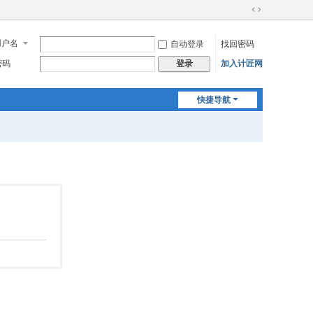
切
换
用户名
自动登录
找回密码
到
宽
密码
加入计匠网
登录
版
快捷导航