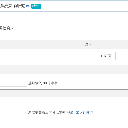
代码更新的研究
精华1
二屏信息？
下一页 »
返 回
1 ...
还可输入
80
个字符
您需要登录后才可以发帖
登录
|
加入计匠网