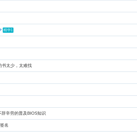
精华1
的书太少，太难找
不辞辛劳的普及BIOS知识
字签名