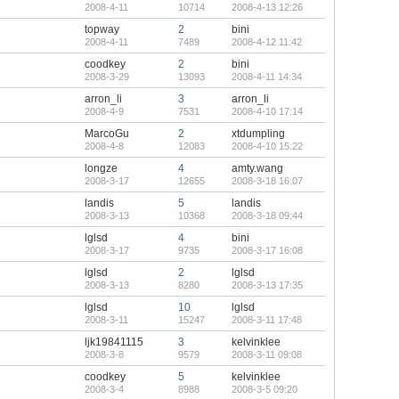
2008-4-11
10714
2008-4-13 12:26
topway
2
bini
2008-4-11
7489
2008-4-12 11:42
coodkey
2
bini
2008-3-29
13093
2008-4-11 14:34
arron_li
3
arron_li
2008-4-9
7531
2008-4-10 17:14
MarcoGu
2
xtdumpling
2008-4-8
12083
2008-4-10 15:22
longze
4
amty.wang
2008-3-17
12655
2008-3-18 16:07
landis
5
landis
2008-3-13
10368
2008-3-18 09:44
lglsd
4
bini
2008-3-17
9735
2008-3-17 16:08
lglsd
2
lglsd
2008-3-13
8280
2008-3-13 17:35
lglsd
10
lglsd
2008-3-11
15247
2008-3-11 17:48
ljk19841115
3
kelvinklee
2008-3-8
9579
2008-3-11 09:08
coodkey
5
kelvinklee
2008-3-4
8988
2008-3-5 09:20