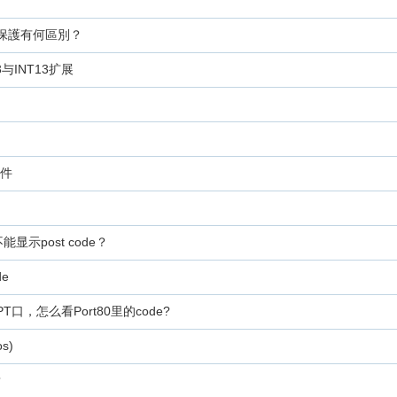
項寫保護有何區別？
3与INT13扩展
文件
显示post code？
de
口，怎么看Port80里的code?
s)
？