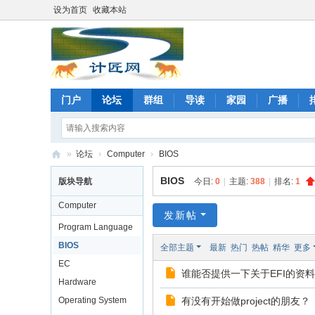
设为首页
收藏本站
门户
论坛
群组
导读
家园
广播
»
论坛
›
Computer
›
BIOS
计
BIOS
版块导航
今日:
0
|
主题:
388
|
排名:
1
匠
Computer
网
发新帖
Program Language
论
BIOS
全部主题
最新
热门
热帖
精华
更多
坛
EC
谁能否提供一下关于EFI的资
Hardware
Operating System
有没有开始做project的朋友？