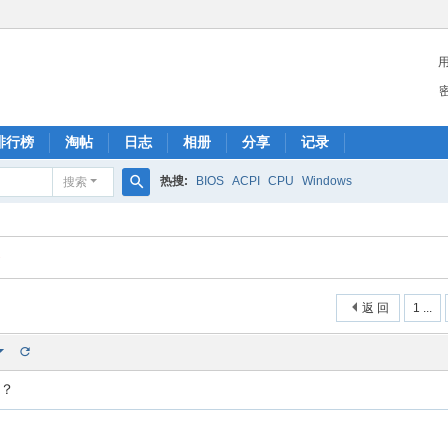
排行榜
淘帖
日志
相册
分享
记录
热搜:
BIOS
ACPI
CPU
Windows
搜索
搜
索
返 回
1 ...
料？