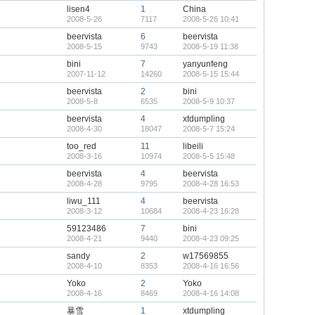
lisen4
1
China
2008-5-26
7117
2008-5-26 10:41
beervista
6
beervista
2008-5-15
9743
2008-5-19 11:38
bini
7
yanyunfeng
2007-11-12
14260
2008-5-15 15:44
beervista
2
bini
2008-5-8
6535
2008-5-9 10:37
beervista
4
xtdumpling
2008-4-30
18047
2008-5-7 15:24
too_red
11
libeili
2008-3-16
10974
2008-5-5 15:48
beervista
4
beervista
2008-4-28
9795
2008-4-28 16:53
liwu_111
4
beervista
2008-3-12
10684
2008-4-23 16:28
59123486
7
bini
2008-4-21
9440
2008-4-23 09:25
sandy
2
w17569855
2008-4-10
8353
2008-4-16 16:56
Yoko
2
Yoko
2008-4-16
8469
2008-4-16 14:08
暴雪
1
xtdumpling