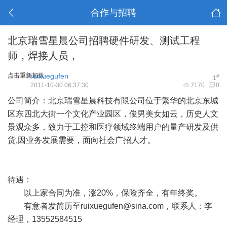
合作与招聘
北京瑞雪星晨公司招聘硬件研发、测试工程
师，焊接人员，
点击重新加载
ruixuegufen
#
1
2011-10-30 06:37:30
7170
0
公司简介：北京瑞雪星晨科技有限公司位于繁华的北京东城
区东四北大街一个文化产业园区，俊男美女如云，历史人文
景观众多，致力于工控和医疗领域终端用户的量产研发及供
货,因业务发展需要，面向社会广招人才。
待遇：
以上家合同为准，涨20%，保险齐全，有年终奖。
有意者发简历至
ruixuegufen@sina.com
，联系人：李
经理，13552584515