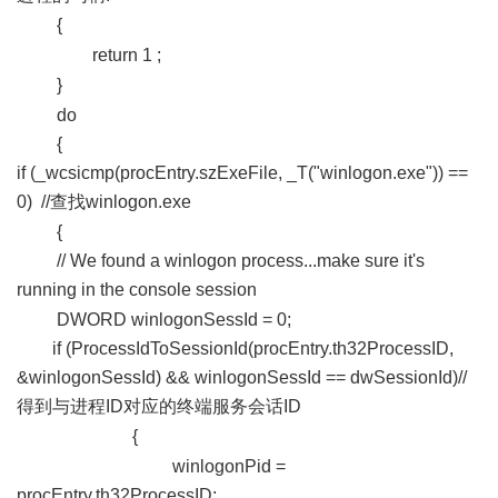
{
" ]+ i1 [; u3 S) c0 d" [1 O( c
return 1 ;
) J* f' p3 M) u4 W
}
2 i; O: P1 K0 A3 m% w; y
do
{
if (_wcsicmp(procEntry.szExeFile, _T("winlogon.exe")) ==
0) //查找winlogon.exe
. J, x5 z% O7 E, L# i6 j
{
// We found a winlogon process...make sure it's
running in the console session
7 t' {5 @1 x. R& i: l" s
DWORD winlogonSessId = 0;
if (ProcessIdToSessionId(procEntry.th32ProcessID,
&winlogonSessId) && winlogonSessId == dwSessionId)//
得到与进程ID对应的终端服务会话ID
% m/ n7 t0 k) `
{
8 r9 T/ m! F- v. X
winlogonPid =
procEntry.th32ProcessID;
( z+ t- I l9 _' G: e9 V