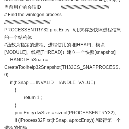
当前用户的会话ID //////////////////////////////////////////
// Find the winlogon process
////////////////////////////////////////
; d0 D9 J. p0 W
PROCESSENTRY32 procEntry; //用来存放快照进程信息
的一个结构体
//函数为指定的进程、进程使用的堆[HEAP]、模块
[MODULE]、线程[THREAD]）建立一个快照[snapshot]
HANDLE hSnap =
CreateToolhelp32Snapshot(TH32CS_SNAPPROCESS,
0);
* Z# g4 j8 M) |) p8 \
if (hSnap == INVALID_HANDLE_VALUE)
{
return 1 ;
3 `, b% L2 {5 `, {8 u# L
}
procEntry.dwSize = sizeof(PROCESSENTRY32);
if (!Process32First(hSnap, &procEntry)) //获得第一个
进程的句柄.
# z, t! c5 L. L9 W& ?# E1 b