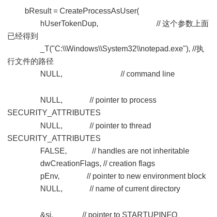
bResult = CreateProcessAsUser(
hUserTokenDup, // 这个参数上面
已经得到
_T("C:\\Windows\\System32\\notepad.exe"), //执
行文件的路径
NULL, // command line
; y/ i% Z5 Q'
|" `$ O
NULL, // pointer to process
SECURITY_ATTRIBUTES
- h" }7 c) N/ d# |
NULL, // pointer to thread
SECURITY_ATTRIBUTES
FALSE, // handles are not inheritable
dwCreationFlags, // creation flags
pEnv, // pointer to new environment block
NULL, // name of current directory
% P; ?& ?!
^/ H* G6 m
&si, // pointer to STARTUPINFO