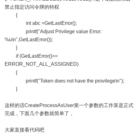
禁止指定访问令牌的特权
{
int abc =GetLastError();
2 f) x6 a( L u5 [& {+ Q
printf("Adjust Privilege value Error:
%u\n",GetLastError());
}
" U$ C1 e8 {+ c5 V8 V' u% V4 i
if (GetLastError()==
ERROR_NOT_ALL_ASSIGNED)
7 E% H! P4 |* P& y4 W
{
9 o ?+ N& w2 {9 e0 n; w
printf("Token does not have the provilege\n");
}
/ }) S* [* p7 I' h6 t% r4 B
这样的话CreateProcessAsUser第一个参数的工作算是正式
完成，下面几个参数就简单了，
/ }8 J$ D9 Q5 U. Z
大家直接看代码吧