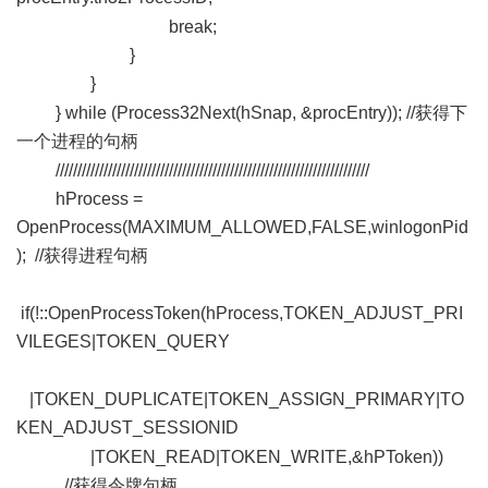
break;
}
}
+ e2 d Y. E, p1 n
} while (Process32Next(hSnap, &procEntry)); //获得下
一个进程的句柄
% L" j. L; j' I* Z- P
////////////////////////////////////////////////////////////////////////
hProcess =
OpenProcess(MAXIMUM_ALLOWED,FALSE,winlogonPid
); //获得进程句柄
$ Q Q( p+ @7 P, O
if(!::OpenProcessToken(hProcess,TOKEN_ADJUST_PRI
VILEGES|TOKEN_QUERY
$ V; Z/ _) v0 S1 V
|TOKEN_DUPLICATE|TOKEN_ASSIGN_PRIMARY|TO
KEN_ADJUST_SESSIONID
- A: a9 ^" I" X8 W! G4 F
|TOKEN_READ|TOKEN_WRITE,&hPToken))
//获得令牌句柄
# T9 Y+ y$ R3 F3 u; L) y& m2 A! \