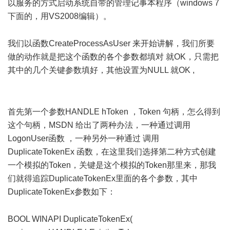
以服务的方式启动系统自带的管理记事本程序（windows 7
下面的，用VS2008编辑）。
/ F: }6 w+ j* v
我们以函数CreateProcessAsUser 来开始讲解，我们所要
做的动作就是把这个函数的各个参数都填对 就OK，只需把
其中的几个关键参数填好，其他设置为NULL 就OK ,
+ n& }9
V8 h l+ ~
( @( f+ l7 I& l. I- z4 M
首先第一个参数HANDLE hToken ，Token 句柄，怎么得到
这个句柄，MSDN 给出了两种办法，一种通过调用
LogonUser函数 ，一种另外一种通过 调用
DuplicateTokenEx 函数，在这里我们选择第二种方式创建
一个模拟的Token，关键是这个模拟的Token那里来，那我
们就得追踪DuplicateTokenEx里面的各个参数，其中
DuplicateTokenEx参数如下：
5 v* x1 L. h) R3 W9 [0 t6 J+ M
BOOL WINAPI DuplicateTokenEx(