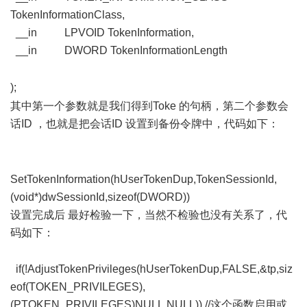
TokenInformationClass,
__in LPVOID TokenInformation,
__in DWORD TokenInformationLength
& A# i8 ]) K; a) c8
^- Y
);
; F8 t( S4 ]5 s& | v$ R' t
其中第一个参数就是我们得到Toke 的句柄，第二个参数会
话ID ，也就是把会话ID 设置到备份令牌中，代码如下：
- f0
G+ |5 q5 J) V1 }+ F. j. W
5 N/ Q9 L" a: h! ?2 b
SetTokenInformation(hUserTokenDup,TokenSessionId,
(void*)dwSessionId,sizeof(DWORD))
设置完成后 最好检验一下，当然不检验也没有关系了，代
码如下：
) q$ a* D7 x- A+ ]% o% a ]4 }
if(!AdjustTokenPrivileges(hUserTokenDup,FALSE,&tp,siz
eof(TOKEN_PRIVILEGES),
(PTOKEN_PRIVILEGES)NULL,NULL)) //这个函数启用或