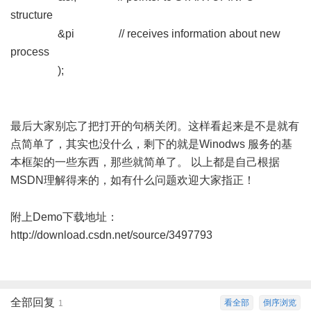
structure
8 ?, p( M7 M2 [. j5 p" x5 _( n
&pi // receives information about new
process
, F: M) |7 G' |2 ~! t; q8 X4 s) W
);
6 e6 t r* G8 e9 X
! v* ]; h: W# Z8 ?- M/ H @& k
最后大家别忘了把打开的句柄关闭。这样看起来是不是就有
点简单了，其实也没什么，剩下的就是Winodws 服务的基
本框架的一些东西，那些就简单了。 以上都是自己根据
MSDN理解得来的，如有什么问题欢迎大家指正！
! y* U9 n& F+ I# y0 o4 Y) D( [/ q
附上Demo下载地址：
http://download.csdn.net/source/3497793
全部回复
看全部
倒序浏览
1