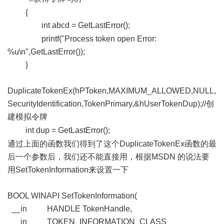
{
int abcd = GetLastError();
t2 f6 P4 h- c! n! J+ m
printf("Process token open Error:
%u\n",GetLastError());
}
DuplicateTokenEx(hPToken,MAXIMUM_ALLOWED,NULL,
SecurityIdentification,TokenPrimary,&hUserTokenDup);//创
建模拟令牌
( e4 x3 w% | u! V0 p, D
int dup = GetLastError();
1 e$ @. `4 X, n. v1 Q
通过上面的函数我们得到了这个DuplicateTokenEx函数的最
后一个参数后，我们还不能直接用，根据MSDN 的说法要
用SetTokenInformation来设置一下
BOOL WINAPI SetTokenInformation(
__in HANDLE TokenHandle,
__in TOKEN_INFORMATION_CLASS