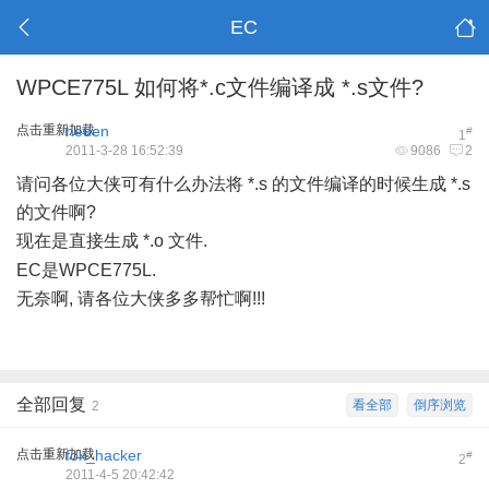
EC
WPCE775L 如何将*.c文件编译成 *.s文件?
点击重新加载
heden
#
1
2011-3-28 16:52:39
9086
2
请问各位大侠可有什么办法将 *.s 的文件编译的时候生成 *.s
的文件啊?
现在是直接生成 *.o 文件.
" X9 G1 ~3 ~- W3 R' Z3 \+ p' x+ u
EC是WPCE775L.
无奈啊, 请各位大侠多多帮忙啊!!!
全部回复
看全部
倒序浏览
2
点击重新加载
fox_hacker
#
2
2011-4-5 20:42:42