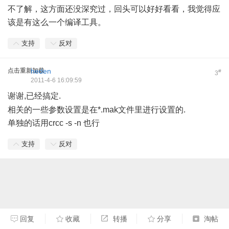
不了解，这方面还没深究过，回头可以好好看看，我觉得应
该是有这么一个编译工具。
支持
反对
点击重新加载
heden
#
3
2011-4-6 16:09:59
谢谢,已经搞定.
5 G D+ R% z' N n% }
相关的一些参数设置是在*.mak文件里进行设置的.
单独的话用crcc -s -n 也行
支持
反对
回复
收藏
转播
分享
淘帖