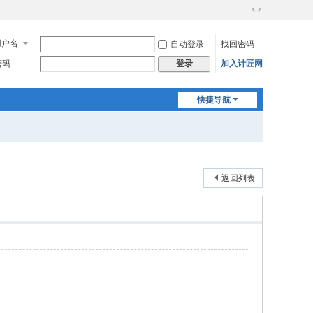
切
换
用户名
自动登录
找回密码
到
宽
密码
加入计匠网
登录
版
快捷导航
返回列表