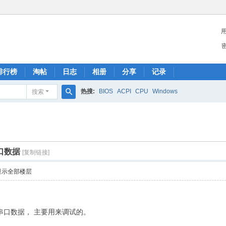
排行榜
淘帖
日志
相册
分享
记录
热搜:
BIOS
ACPI
CPU
Windows
搜索
搜
索
串口数据
[复制链接]
显示全部楼层
, W! I& x
串口数据， 主要用来调试的。
T/ s. @. Q; [1 S+ r: P) ^8 ]; g