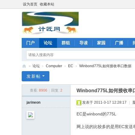
设为首页
收藏本站
门户
论坛
群组
导读
家园
广播
»
论坛
›
Computer
›
EC
›
Winbond775L如何接收串口数据
计
发新帖
匠
Winbond775L如何接收
查看:
8906
|
回复:
2
网
论
jarineon
发表于 2011-3-17 12:28:17
|
坛
EC是winbond的775L
; _% E& _& H
网上说的比较多的是用EC发送