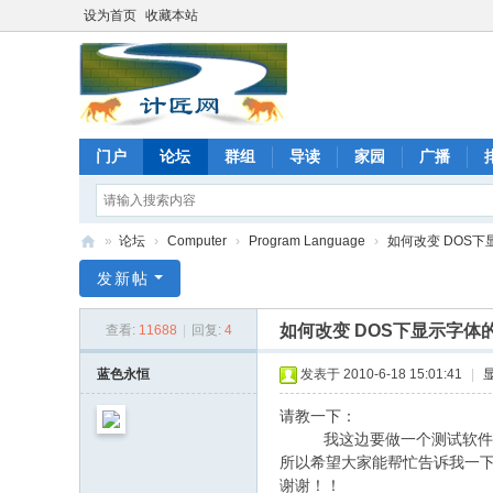
设为首页
收藏本站
门户
论坛
群组
导读
家园
广播
»
论坛
›
Computer
›
Program Language
›
如何改变 DOS
计
发新帖
匠
如何改变 DOS下显示字体
查看:
11688
|
回复:
4
网
论
蓝色永恒
发表于 2010-6-18 15:01:41
|
坛
请教一下：
我这边要做一个测试软件，在dos
所以希望大家能帮忙告诉我一下
谢谢！！