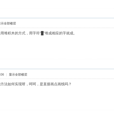
显示全部楼层
用堆积木的方式，用字符“█”堆成相应的字就成。
:06
|
显示全部楼层
的方法如何实现呀，呵呵，是直接画点画线吗？