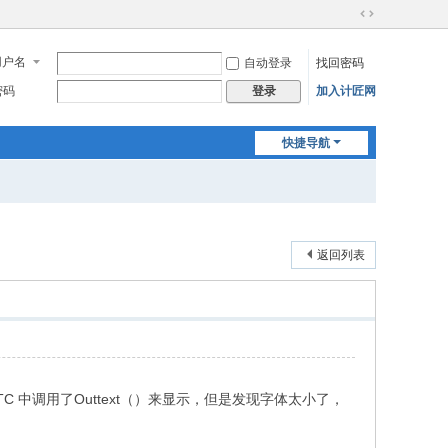
切
换
用户名
自动登录
找回密码
到
宽
密码
加入计匠网
登录
版
快捷导航
返回列表
在TC 中调用了Outtext（）来显示，但是发现字体太小了，