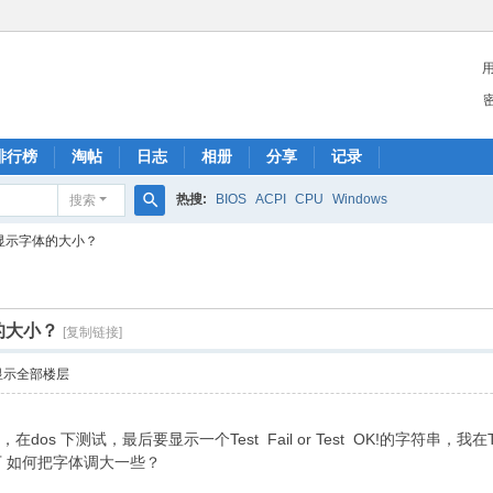
排行榜
淘帖
日志
相册
分享
记录
热搜:
BIOS
ACPI
CPU
Windows
搜索
搜
下显示字体的大小？
索
的大小？
[复制链接]
显示全部楼层
 下测试，最后要显示一个Test Fail or Test OK!的字符串，我
 如何把字体调大一些？