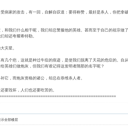
病家的攻击，有一回，自解自叹道：要得称赞，最好是杀人，你把拿破仑和隋那（E
绩，和我们什么相干呢，我们却总警服他的英雄。甚而至于自己的祖宗做
我们却还夸耀希特勒。
的大灾星。
总有几个疤，这就是种过牛痘的痕迹，是使我们脱离了天花的危症的。自
去给英雄们做炮灰，但我们有谁记得这发明者隋那的名字呢？
修补它，而炮灰资格的诸公，却总在恭维杀人者。
是还要毁坏，人们也还要吃苦的。
===================================================
显示全部楼层