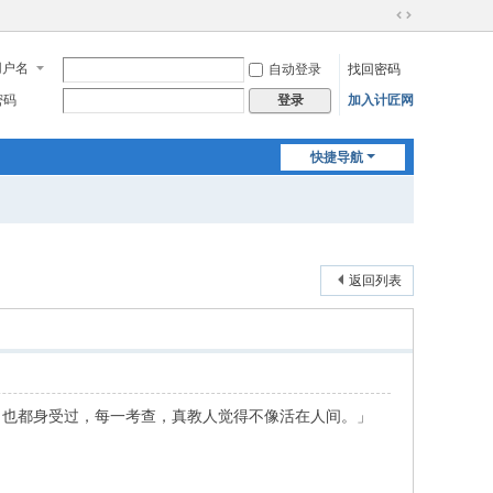
切
换
用户名
自动登录
找回密码
到
宽
密码
加入计匠网
登录
版
快捷导航
返回列表
，也都身受过，每一考查，真教人觉得不像活在人间。」