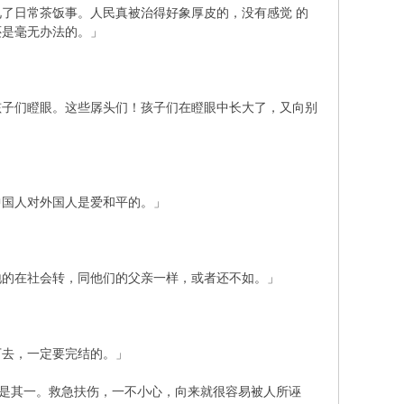
了日常茶饭事。人民真被治得好象厚皮的，没有感觉 的
还是毫无办法的。」
孩子们瞪眼。这些孱头们！孩子们在瞪眼中长大了，又向别
中国人对外国人是爱和平的。」
地的在社会转，同他们的父亲一样，或者还不如。」
下去，一定要完结的。」
便是其一。救急扶伤，一不小心，向来就很容易被人所诬