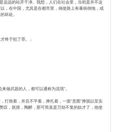
还是远远的站开干净。我想，人们在社会里，当初是并不这
所以，在中国，尤其是在都市里，倘使路上有暴病倒地，或
来的坏处。
这才终于犯了罪。」
论来做武器的人，都可以通称为流氓”。
，打熬着，并且不平着，挣扎着，一面“意图”挣脱以至实
，赞叹，抚摸，陶醉，那可简直是万劫不复的奴才了，他使