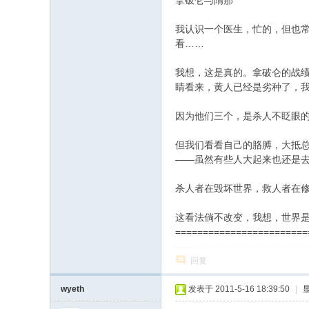
拿破仑与隋那
我认识一个医生，忙的，但也常受
看……
我想，这是真的。拿破仑的战
睛看来，黄人已经是劣种了，
因为他们三个，是杀人不眨眼
但我们看看自己的胳膊，大抵
——虽然有些人大起来也还是
杀人者在毁坏世界，救人者在
这看法倘不改变，我想，世界
========================
回复
wyeth
发表于 2011-5-16 18:39:50
|