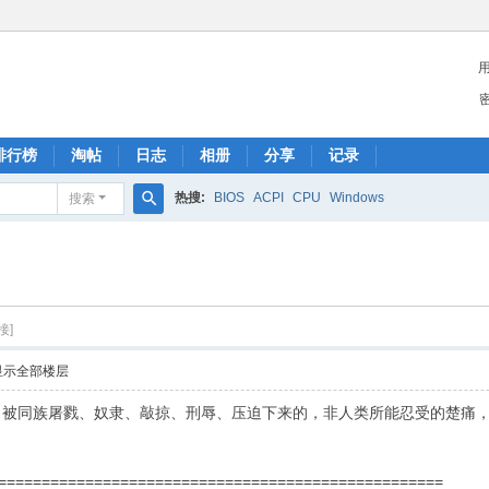
排行榜
淘帖
日志
相册
分享
记录
热搜:
BIOS
ACPI
CPU
Windows
搜索
搜
索
接]
显示全部楼层
向被同族屠戮、奴隶、敲掠、刑辱、压迫下来的，非人类所能忍受的楚痛
===================================================