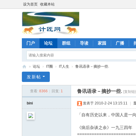
设为首页
收藏本站
门户
论坛
群组
导读
家园
广播
»
论坛
›
IT圈
›
IT人生
›
鲁讯语录－摘抄一些.
计
发新帖
匠
鲁讯语录－摘抄一些.
查看:
8366
|
回复:
1
[复制链
网
论
bini
发表于 2010-2-24 13:15:11
|
坛
「自有历史以来，中国人是一
《病后杂谈之余》一九三四年
========================