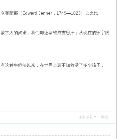
dward Jenner，1749—1823）去比比
了蒙古人的奴隶，我们却还恭维成吉思汗；从现在的卐字眼
从有这种牛痘法以来，在世界上真不知救活了多少孩子，
使用道具
举报