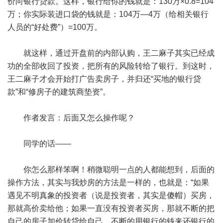
价向银行贷款。这样，银行给你的钱就是：130万×0.8=104
万；你实际装进口袋的钱就是：104万—4万（给相关银行
人员的“好处费”）=100万。
就这样，通过开盘前的内部认购，王二麻子其实已经成
功的全部收回了投资，把所有的风险转给了银行。到这时，
王二麻子才会开始打广告卖房子，并归还“买地的银行贷
款”和“修房子的建筑商垫资”。
作者发言：后面又怎么操作呢？
同学的话——
你怎么那样笨啊！稍微聪明一点的人都能想到，后面的
操作方法，其实与我炒房的方法是一样的，也就是：“如果
遇见不明真象的投资者（说是投资者，其实是傻帽）买房，
那就高价卖给他；如果一直没有投资者买房，那就不断的把
自己的房子加价转贷给自己，不断的用银行的钱来还银行的