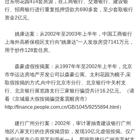
过东明花园414套房源，在工商银行、交通银行、建设银
行、招商银行进行重复抵押贷款共690多套，至少套取银行
资金2亿元。
姚康达案：从2002年至2003年上半年，中国工商银行
上海外高桥保税区支行向“姚康达”一人发放房贷7141万元，
用于炒作128套住房。
森豪虚假按揭案：从1997年年至2002年上半年，北京
市华运达房地产开发公司以森豪公寓、太利花园为幌子,采
取假按揭的方式,向中行北京市分行、北京银行中关村支
行、北京银行展览路支行三家银行骗贷共计16.2亿元。（请
看《京城最大假按揭骗贷案震醒房市》
http://finance.people.com.cn/GB/1045/9255894.html
）
建行广州分行案：2002年，审计署抽查建设银行广州
地区八家支行的住房按揭贷款，发现10亿元虚假按揭。仅广
东省汕尾市公安局某副局长一人，即骗取建行广州市芳村支