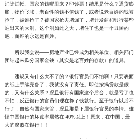
消除烂帐。国家的钱哪里来？印钞票！结果是什么？通货膨
胀，物价飞涨，老百性的钱不值钱了，或者说老百姓的钱被
抢了，被谁抢了？被国家抢去堵漏了，堵开发商和银行某些
蛀出来的大洞。这个洞如此之大，堵住了也是一个丑陋的
疤，而疼的永远是百姓。
所以我会说——房地产业已经成为相关单位、相关部门
团结起来瓜分国家金钱（其实是老百姓的存款）的道具。
违规又有什么大不了的？银行官员们不怕啊！只要表面
的纸上手续完备了，我就没有了责任。即使按揭贷款是假
的，又有什么关系？况且银行有国家这个后台，就是亏了也
不怕，反正银行的官员们现在挣了钱就行。至于银行以后不
行了，自然有国家来管，况且那是下届银行官员的事情。难
怪中国银行的坏账率居然在 40%以上！原来，在中国，最
大的腐败在银行！！