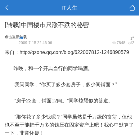
IT人生
[转载]中国楼市只涨不跌的秘密
点击重新加载
bini
#
1
2009-7-15 22:46:06
7848
2
来自：
http://qzone.qq.com/blog/622007812-1246890579
昨晚，和一个开典当行的同学喝酒。
我问同学，“你买了多少套房子，多少间铺面？”
“房子22套，铺面12间。”同学炫耀似的答道。
“那你花了多少钱呢？”同学虽然是千万级的富翁，但他
也不至于能把千万多的钱压在固定资产上吧！我心中默算了
一下，非常怀疑！