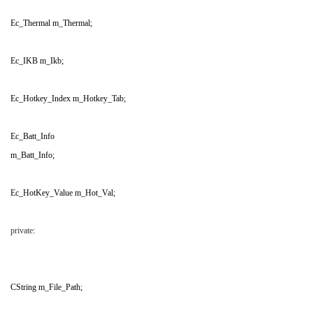
Ec_Thermal m_Thermal;
% D$ m- l3 ^5 @5 | W1 y
Ec_IKB m_Ikb;
Ec_Hotkey_Index m_Hotkey_Tab;
: P$ b1 v+ {4 P. i# J9 @5 Q* h4 l2 r
Ec_Batt_Info
, l; g" E$ f7 z
m_Batt_Info;
+ |0 ?3 A5 ^0 z# Q; }
Ec_HotKey_Value m_Hot_Val;
* y+ v) g# ]; N! q
# W# K* c" Q! j
private
:
& z$ B; ~* f# [5 j0 I, a
; O- h- f/ v5 w* `+ _( }# v
CString m_File_Path;
9 a1 M& z' c2 Y8 @
4 p2 V0 t/ l+ y* I