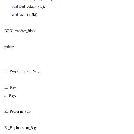
void
load_default_4k();
void
save_to_4k();
( ^/ `6 [# K( } y4 Q7 f0 U# F
BOOL validate_file();
/ j- x- Q; ^6 y5 Y+ A
public
:
1 n. V$ N: d. l( P# `! \ d* I0 x
Ec_Project_Info m_Ver;
* y0 b' m2 M; L/ | e! Y0 e- `
Ec_Key
5 p7 e- d6 [$ w A3 ?
m_Key;
( G6 I% |, y6 [) M6 D2 x9 f. a( e
Ec_Power m_Pwr;
+ t/ I1 z2 Q( B3 h; e! d
Ec_Brightness m_Brg;