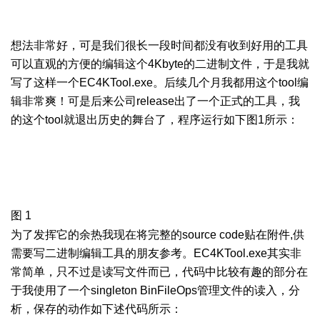
g c9 z
3 M5 \9 e5 J" A0 w
想法非常好，可是我们很长一段时间都没有收到好用的工具
可以直观的方便的编辑这个
4Kbyte
的二进制文件，于是我就
写了这样一个
EC4KTool.exe
。后续几个月我都用这个
tool
编
辑非常爽！可是后来公司
release
出了一个正式的工具，我
的这个
tool
就退出历史的舞台了，程序运行如下图
1
所示：
%
j* K! J' Y: y1 ?8 z
/ S3 n$ A, x# `# `
0 D: L/ O! f5 }2 I' q1 M
图
1
: ]2 W0 g/ O3 F5 r' }
为了发挥它的余热我现在将完整的
source code贴在
附件
,
供
需要写二进制编辑工具的朋友参考。
EC4KTool.exe
其实非
常简单，只不过是读写文件而已，代码中比较有趣的部分在
于我使用了一个
singleton BinFileOps
管理文件的读入，分
析，保存的动作如下述代码所示：