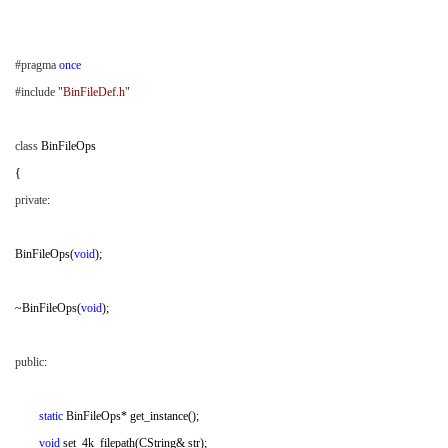
' M5 p% h/ S, P8 Q7 s
#pragma
once
#include
"BinFileDef.h"
, r5 B( [; f5 ~
class
BinFileOps
{
; @8 d' D+ [ F
private
:
BinFileOps(
void
);
~BinFileOps(
void
);
public
:
! l3 Y% y: y5 g' f* d( x' I
y+ @* j- m0 j4 Z1 v0 b
static
BinFileOps* get_instance();
void
set_4k_filepath(CString& str);