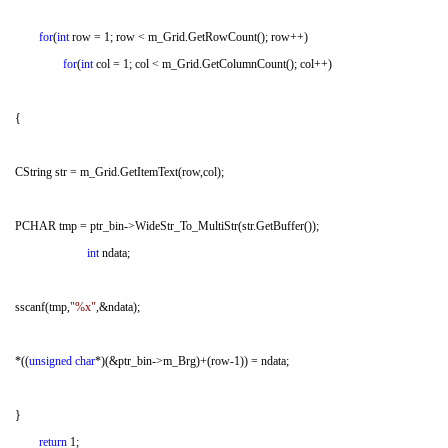
for
(
int
row = 1; row < m_Grid.GetRowCount(); row++)
for
(
int
col = 1; col < m_Grid.GetColumnCount(); col++)
{
3 s' B% B/ g: e2 e; z% k6 R( I
3 V7 t3 v! M: l$ p; C u/ h, F
CString str = m_Grid.GetItemText(row,col);
% d3 ~) Y3 U& A% D7 s* n$ X
PCHAR tmp = ptr_bin->WideStr_To_MultiStr(str.GetBuffer());
2 k7 E0 ~& n0 z
int
ndata;
. q; ^" ]" T+ B; q8 R1 z& G6 `
sscanf(tmp,
"%x"
,&ndata);
*((
unsigned
char
*)(&ptr_bin->m_Brg)+(row-1)) = ndata;
}
' Z4 K8 t+ J( `8 S" t+ B
return
1;
" l. m1 k. R' W5 i- B