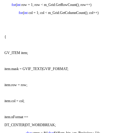
for
(
int
row = 1; row < m_Grid.GetRowCount(); row++)
for
(
int
col = 1; col < m_Grid.GetColumnCount(); col++)
- M5 s6 n& T( d* I/
i, L+ R: K" y
! r+ d- ]" I, q& n( J6 z0 r* H, u
{
/ ~' `1 {) z4 |$ h3 S4 F
GV_ITEM item;
1 ~3 t. ^8 I4 J0 W0 y! W4 `
6 T: \, J4 n% J6 m9 v3 X
item.mask = GVIF_TEXT|GVIF_FORMAT;
, D4 U: _# b& h8 j$ J8 r
item.row = row;
5 _( }- E3 ]1 y6 H
item.col = col;
( p9 u0 O) I' h, x/ k1 R) q
item.nFormat ==
DT_CENTER|DT_WORDBREAK;
" T! m. u2 G2 q$ c% H, b