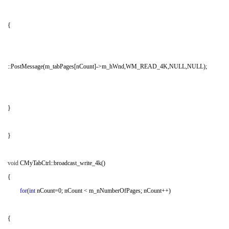
{
6 ?2 k0 X& l: Y7 l9 W
0 @5 b y/ d. q" D8 Z/ q' c: E0 [# F
7 v; Q0 A4 O/ J {
::PostMessage(m_tabPages[nCount]->m_hWnd,WM_READ_4K,NULL,NULL);
$ {)
s0 m9 n' R9 {% S9 {
}
1 x7 l& ]1 B0 D {0 m# N
8 N8 P& O! G: M
}
7 w8 W9 x s8 M0 T
void
CMyTabCtrl::broadcast_write_4k()
! u8 G$ [5 A4 c) |' ?; k" u
{
5 ]. I7 D/ C9 U8 T. g/ v" Y" ]
for
(
int
nCount=0; nCount < m_nNumberOfPages; nCount++)
{