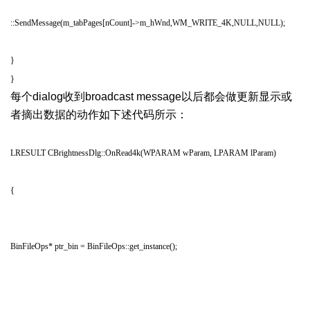
::SendMessage(m_tabPages[nCount]->m_hWnd,WM_WRITE_4K,NULL,NULL);
+ S& A5 G4 j2 V- i$ R& u3 v1 f
}
}
) Y: n8 O5 t' y7 a6 f3 E
每个
dialog
收到
broadcast message
以后都会做更新显示或
者摘出数据的动作如下述代码所示：
; ^ t+ W! K- L* _% o; o
LRESULT CBrightnessDlg::OnRead4k(WPARAM wParam, LPARAM lParam)
{
. P7 j: _( [: x# j+ M
. e$ r/ I% S) K/ V! L2 U* K3 p: c
BinFileOps* ptr_bin = BinFileOps::get_instance();
P4 v% t9 f& y( G$ o4 {+ X+ x%
N
! v% F8 J, D! w: h7 ?- {1 j/ x