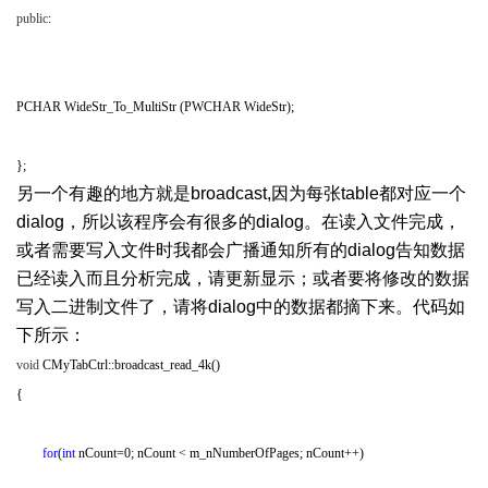
public
:
% K- K) y; Y+ S8 N7 G
PCHAR WideStr_To_MultiStr (PWCHAR WideStr);
* s! e; e7 | f, X8 r
};
4 A8 Q% m/ ?2 G% V* q
另一个有趣的地方就是
broadcast,
因为每张
table
都对应一个
dialog
，所以该程序会有很多的
dialog
。在读入文件完成，
或者需要写入文件时我都会广播通知所有的
dialog
告知数据
已经读入而且分析完成，请更新显示；或者要将修改的数据
写入二进制文件了，请将
dialog
中的数据都摘下来。代码如
下所示：
void
CMyTabCtrl::broadcast_read_4k()
{
for
(
int
nCount=0; nCount < m_nNumberOfPages; nCount++)
8 z3 {$ @: W9 }(
h4 s( @