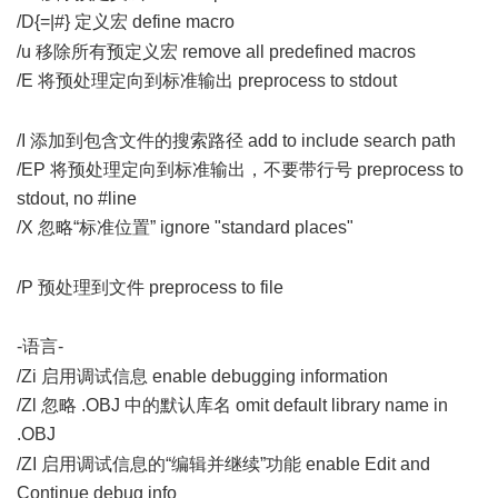
/D{=|#} 定义宏 define macro
0 P' w$ r! Y7 \% L; \ y
/u 移除所有预定义宏 remove all predefined macros
/E 将预处理定向到标准输出 preprocess to stdout
* d/ }: x0 k!
E7 r
/I 添加到包含文件的搜索路径 add to include search path
/EP 将预处理定向到标准输出，不要带行号 preprocess to
stdout, no #line
/X 忽略“标准位置” ignore "standard places"
/ F. ]$ I8 k2 S4 \6 C2
{) V
/P 预处理到文件 preprocess to file
( q9 @/ v$ C( B" @2 X' n
-语言-
9 |. P8 B* c! h' h1 ~$ t
/Zi 启用调试信息 enable debugging information
/Zl 忽略 .OBJ 中的默认库名 omit default library name in
.OBJ
/ S2 f% Y0 U7 B+ B5 Y+ D
/ZI 启用调试信息的“编辑并继续”功能 enable Edit and
Continue debug info
' U/ N$ q1 l' j' i( @* Z, P