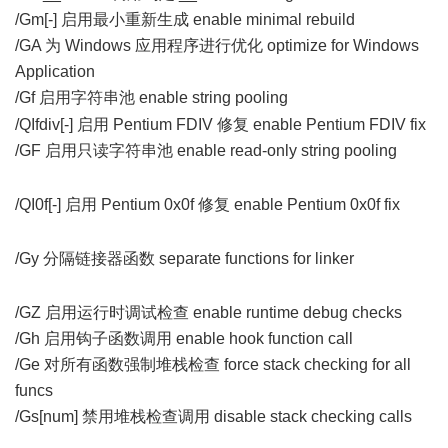
/Gm[-] 启用最小重新生成 enable minimal rebuild
/GA 为 Windows 应用程序进行优化 optimize for Windows
Application
/Gf 启用字符串池 enable string pooling
. R# Y6 D0 C- P9 x
/QIfdiv[-] 启用 Pentium FDIV 修复 enable Pentium FDIV fix
/GF 启用只读字符串池 enable read-only string pooling
0 D8
|* w, v/ s1 `. ^1 Y
/QI0f[-] 启用 Pentium 0x0f 修复 enable Pentium 0x0f fix
/ `5
D* t* \, S K. A1 ~2 }1 J7 \( N
/Gy 分隔链接器函数 separate functions for linker
' J0 a1 O0 a"
_8 f: h- j5 `: s
/GZ 启用运行时调试检查 enable runtime debug checks
/Gh 启用钩子函数调用 enable hook function call
/Ge 对所有函数强制堆栈检查 force stack checking for all
funcs
/Gs[num] 禁用堆栈检查调用 disable stack checking calls