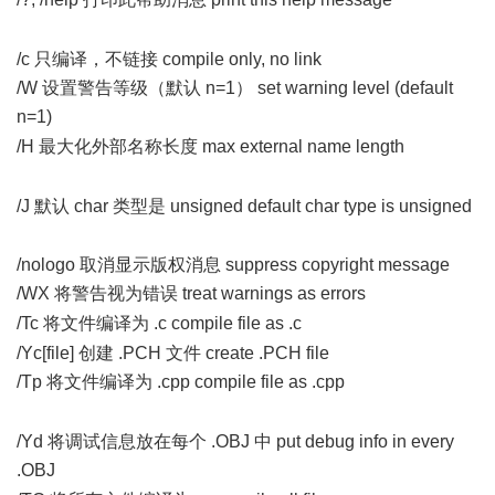
* z0 Z7 \$ ~.
U9 p1 m# J$ U: l
/c 只编译，不链接 compile only, no link
/W 设置警告等级（默认 n=1） set warning level (default
n=1)
q* A; z6 Q9 O _2 T: e$ } C
/H 最大化外部名称长度 max external name length
8 y! J( \4 k6
~: S# n
/J 默认 char 类型是 unsigned default char type is unsigned
5 s _3 z+ _+ V9 u0 k% C( A
/nologo 取消显示版权消息 suppress copyright message
/WX 将警告视为错误 treat warnings as errors
6 a5 e( k* ?$ v
/Tc 将文件编译为 .c compile file as .c
3 B9 K* k8 q0 {! {
/Yc[file] 创建 .PCH 文件 create .PCH file
/Tp 将文件编译为 .cpp compile file as .cpp
a: o6 o$ {( ? W* ]3
U
/Yd 将调试信息放在每个 .OBJ 中 put debug info in every
.OBJ
& C" x; \$ Y+ ^6 V- Y. e" T. f