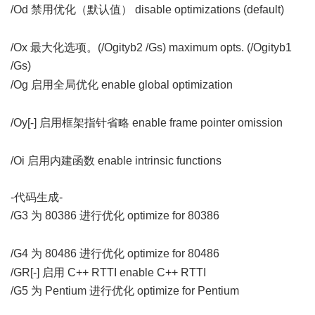
/Od 禁用优化（默认值） disable optimizations (default)
3 n!
q- y" K; L9 D/ H9 Z" q$ g7 v" [
/Ox 最大化选项。(/Ogityb2 /Gs) maximum opts. (/Ogityb1
/Gs)
; D% a6 h4 h' j/ G/ B8 q3 S
/Og 启用全局优化 enable global optimization
& d ~1 i" ~5 _&
U1 {$ u
/Oy[-] 启用框架指针省略 enable frame pointer omission
8 v#
g9 j2 a3 t& R/ j/ ]& G, ]
/Oi 启用内建函数 enable intrinsic functions
-代码生成-
/G3 为 80386 进行优化 optimize for 80386
# F; B+ C- _6 X( Q. Z,
B
/G4 为 80486 进行优化 optimize for 80486
, E7 Y' j, `) i0 o
/GR[-] 启用 C++ RTTI enable C++ RTTI
/G5 为 Pentium 进行优化 optimize for Pentium
) D" `( A1 b% |7
s$ ^