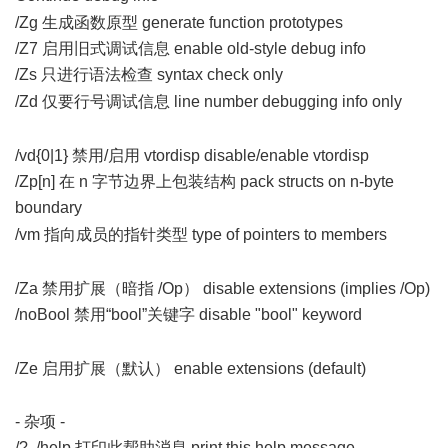
/Zg 生成函数原型 generate function prototypes
/Z7 启用旧式调试信息 enable old-style debug info
/Zs 只进行语法检查 syntax check only
7 f# B2 N$ R* f& I6 `
/Zd 仅要行号调试信息 line number debugging info only
9 `2
[2 x6 j* x" u8 ^
/vd{0|1} 禁用/启用 vtordisp disable/enable vtordisp
/Zp[n] 在 n 字节边界上包装结构 pack structs on n-byte
boundary
+ \ u, s& l' T) h2 P( h
/vm 指向成员的指针类型 type of pointers to members
1 u& M-
\* g. _2 a
/Za 禁用扩展（暗指 /Op） disable extensions (implies /Op)
/noBool 禁用“bool”关键字 disable "bool" keyword
3 f. i. A2 \-
K$ }1 C; E
/Ze 启用扩展（默认） enable extensions (default)
& L3 r. P( h* }
- 杂项 -
/?, /help 打印此帮助消息 print this help message