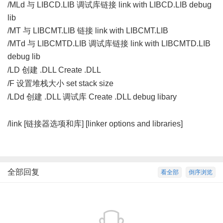
/MLd 与 LIBCD.LIB 调试库链接 link with LIBCD.LIB debug
lib
/MT 与 LIBCMT.LIB 链接 link with LIBCMT.LIB
/MTd 与 LIBCMTD.LIB 调试库链接 link with LIBCMTD.LIB
debug lib
# L+ |; F1 L6 V* {3 D; [$ C2 E
/LD 创建 .DLL Create .DLL
, [( ~3 @5 O# _
/F 设置堆栈大小 set stack size
O/ S) Q( Z1 [
/LDd 创建 .DLL 调试库 Create .DLL debug libary
6 T, T _7 p"
X4 i
/link [链接器选项和库] [linker options and libraries]
全部回复
看全部
倒序浏览