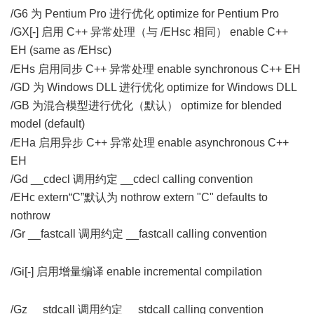
/G6 为 Pentium Pro 进行优化 optimize for Pentium Pro
/GX[-] 启用 C++ 异常处理（与 /EHsc 相同） enable C++
EH (same as /EHsc)
4 d7 U1 \: k. W$ X' C2 o
/EHs 启用同步 C++ 异常处理 enable synchronous C++ EH
/GD 为 Windows DLL 进行优化 optimize for Windows DLL
/GB 为混合模型进行优化（默认） optimize for blended
model (default)
, j+ D% t* e6 s, q$ w$ Z$ g
/EHa 启用异步 C++ 异常处理 enable asynchronous C++
EH
/Gd __cdecl 调用约定 __cdecl calling convention
/EHc extern“C”默认为 nothrow extern "C" defaults to
nothrow
/Gr __fastcall 调用约定 __fastcall calling convention
" {. \' H#
o& F) Q) |, b+ D
/Gi[-] 启用增量编译 enable incremental compilation
/ Z, M# {#
|3 s$ G! \
/Gz __stdcall 调用约定 __stdcall calling convention