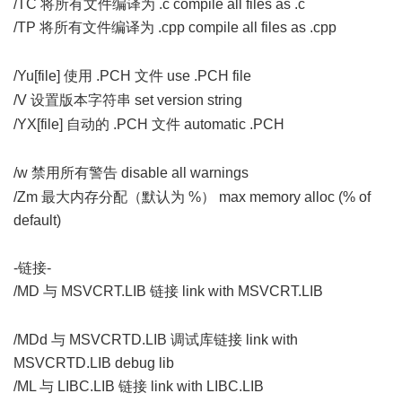
/TC 将所有文件编译为 .c compile all files as .c
/TP 将所有文件编译为 .cpp compile all files as .cpp
' l4 ?, h"
D+ h9 ~4 x! ?
/Yu[file] 使用 .PCH 文件 use .PCH file
d3 y9 g9 N, D) v$ }& ]
/V 设置版本字符串 set version string
3 u3 D5 i; G& y5 p
/YX[file] 自动的 .PCH 文件 automatic .PCH
0 u& C( s+ v" {0 k1
_ K o
/w 禁用所有警告 disable all warnings
- }! R; q* q) o; c0 N5 Q
/Zm 最大内存分配（默认为 %） max memory alloc (% of
default)
9 [! f1 b' l# K& E6 z( K
-链接-
/MD 与 MSVCRT.LIB 链接 link with MSVCRT.LIB
& J0 p* S"
_9 u$ {1 i
/MDd 与 MSVCRTD.LIB 调试库链接 link with
MSVCRTD.LIB debug lib
/ML 与 LIBC.LIB 链接 link with LIBC.LIB
4 `: t2 n" N0 z0 U0 `