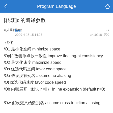
Program Language
[转载]cl的编译参数
点击重新加载
bini
#
1
2009-4-15 15:14:27
10118
0
-优化-
/O1 最小化空间 minimize space
A+ U) k/ u$ z9 a) X) ^
/Op[-] 改善浮点数一致性 improve floating-pt consistency
/O2 最大化速度 maximize speed
/Os 优选代码空间 favor code space
/Oa 假设没有别名 assume no aliasing
( K- U. R4 T' z3 y+ m( |* V
/Ot 优选代码速度 favor code speed
0 {. x: _0 _- d) _
/Ob 内联展开（默认 n=0） inline expansion (default n=0)
#
}' B2 V; ^3 L1 ?0 S% @
/Ow 假设交叉函数别名 assume cross-function aliasing
) W8
o) P' c* u. [