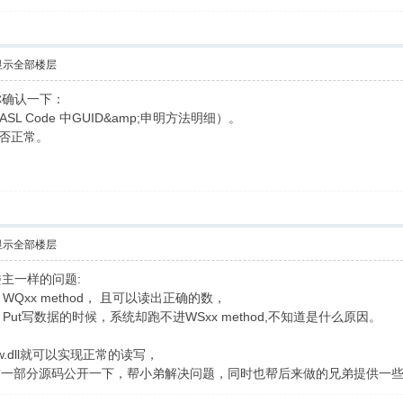
显示全部楼层
你确认一下：
8 Y5 v, s, X7 M
SL Code 中GUID&amp;申明方法明细）。
/ R% \8 M/ ], k
问是否正常。
8 {. ?' P% v6 u `7 L% C6 d
显示全部楼层
主一样的问题:
 WQxx method， 且可以读出正确的数，
+ u |: Z! C5 y8 k; A
ct:: Put写数据的时候，系统却跑不进WSxx method,不知道是什么原因。
& Z%
rw.dll就可以实现正常的读写，
8 J( N9 y* F& b. m) b: _! |
的这一部分源码公开一下，帮小弟解决问题，同时也帮后来做的兄弟提供一