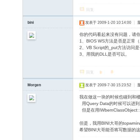
回复
bini
发表于 2009-1-20 10:14:00
|
你的代码看起来没有问题，请
1、BIOS WS方法是否是正常（A
2、VB Script的_put方法访
3、用我的DLL是否可以。
回复
Morgen
发表于 2009-7-30 15:23:52
|
我在做这一块的时候也碰到和楼
用Query Data的时候可以进到
但是在用IWbemClassObje
) U" Q6 f: V5 h& D8 F0 i
但是，我用BINI大哥的topwmi
希望BINI大哥能否将写数据