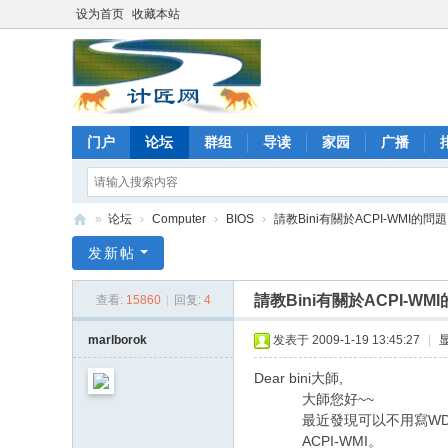
设为首页
收藏本站
门户
论坛
群组
导读
家园
广播
»
论坛
›
Computer
›
BIOS
›
請教Bini有關於ACPI-WMI的問題
计
发新帖
匠
請教Bini有關於ACPI-WM
查看:
15860
|
回复:
4
网
论
marlborok
发表于 2009-1-19 13:45:27
|
坛
Dear bini大師,
: Y) ^) L1 J7 z) _
大師您好~~
6 k* [. \% z. ~; 
最近發現可以不用寫WDM Dr
ACPI-WMI。
- p& n( Z3 `; f3