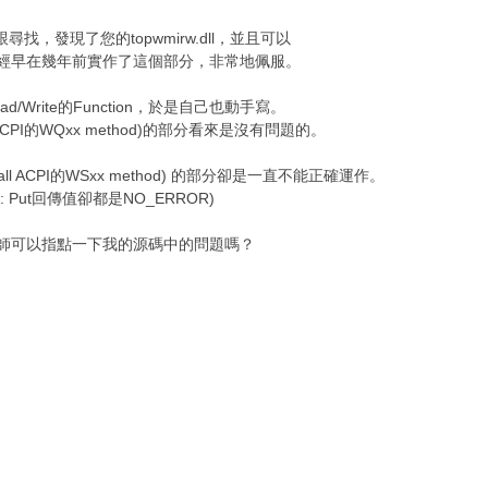
，發現了您的topwmirw.dll，並且可以
0 o. [' }1 A! f3 J& ?
在幾年前實作了這個部分，非常地佩服。
ite的Function，於是自己也動手寫。
- F h0 y g+ v- q1 c2 H
ACPI的WQxx method)的部分看來是沒有問題的。
 ACPI的WSxx method) 的部分卻是一直不能正確運作。
4 X. @2 O& t! d( m: 
: Put回傳值卻都是NO_ERROR)
以指點一下我的源碼中的問題嗎？
& I9 `1 r. U4 g( A0 [
 [( t- E- o