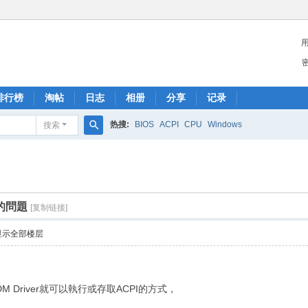
排行榜
淘帖
日志
相册
分享
记录
热搜:
BIOS
ACPI
CPU
Windows
搜索
搜
索
I的問題
[复制链接]
显示全部楼层
o- D
iver就可以執行或存取ACPI的方式，
. [0 i6 @6 q5 x9 ]) p# v
 `: v: P