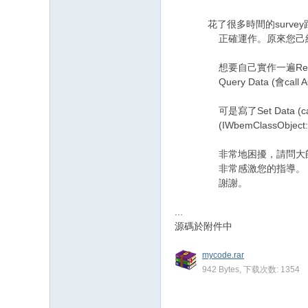
花了很多時間的survey跟尋找
正確運作。原來您己經早
想要自己實作一遍Read/Wr
Query Data (會call 
/ B3 F4 z& D1 ~1 z5 I
可是寫了Set Data (call
(IWbemClassObject:
非常地困擾，請問大師可
非常感激您的指導。
謝謝。
3 F' ]8 g. l, M; {1 P/
...
源碼於附件中
mycode.rar
942 Bytes, 下载次数: 1354