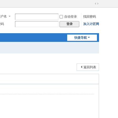
切
换
用户名
自动登录
找回密码
到
宽
密码
加入计匠网
登录
版
快捷导航
返回列表