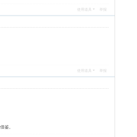
使用道具
举报
使用道具
举报
 x3 [% n# w0 ^9 \4 a) T" F
些借鉴。