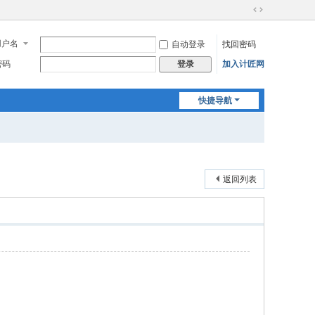
切
换
用户名
自动登录
找回密码
到
宽
密码
加入计匠网
登录
版
快捷导航
返回列表