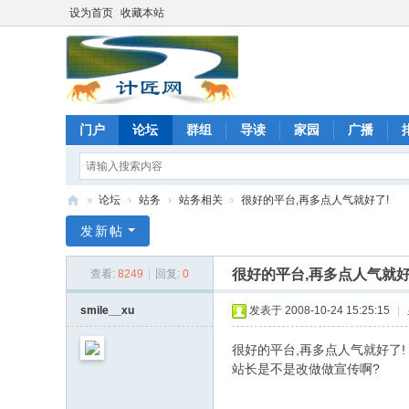
设为首页
收藏本站
门户
论坛
群组
导读
家园
广播
»
论坛
›
站务
›
站务相关
›
很好的平台,再多点人气就好了!
计
发新帖
匠
很好的平台,再多点人气就好
查看:
8249
|
回复:
0
网
论
smile__xu
发表于 2008-10-24 15:25:15
|
坛
很好的平台,再多点人气就好了!
站长是不是改做做宣传啊?