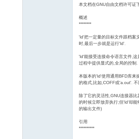
本文档在GNU自由文档许可证下
- k! n2 i1 z$ f0 R% W6 P) d$ p+ t
概述
********
5 \% _2 O; ?, A5 p
'ld'把一定量的目标文件跟档
时,最后一步就是运行'ld'.
1 V' x7 u9 F" l' v
'ld'能接受连接命令语言文件
过程中提供显式的,全局的控制.
本版本的'ld'使用通用BFD库
的格式,比如,COFF或'a.ou
除了它的灵活性,GNU连接器
的时候立即放弃执行;但'ld'
的输出文件)
引用
2 Z* N8 m1 x9 m! Z( I a6 t
**********