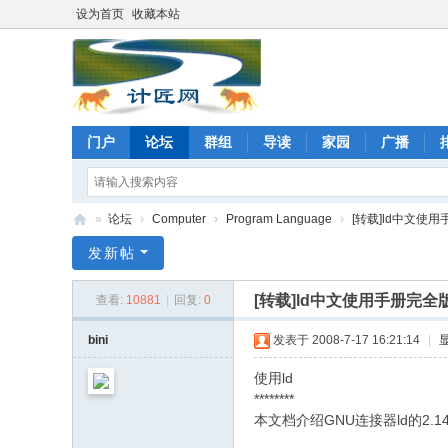
设为首页
收藏本站
门户
论坛
群组
导读
家园
广播
»
论坛
›
Computer
›
Program Language
›
[转载]ld中文使
计
发新帖
匠
[转载]ld中文使用手册完全
查看:
10881
|
回复:
0
网
论
bini
发表于 2008-7-17 16:21:14
|
坛
使用ld
********
! E. q( H: C/ {6 q+ x6 w1 Q# {# z
本文档介绍GNU连接器ld的2.1