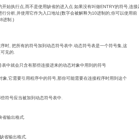
的开始执行点,而不是使用缺省的进入点.如果没有叫做ENTRY的符号,连接
进行分析,并使用它作为入口地址(数字会被解释为10进制的;你可以使用前
8进制.)
序时, 把所有的符号加到动态符号表中.动态符号表是一个符号集,这
可见的.
9 Z1 ?, {" R4 T! D. g! S
号表中就会只含有那些连接进来的动态对象中用到的符号
入动态对象,它需要引用程序中的符号,那你可能需要在连接程序时用到这个
些符号应当被加到动态符号表中.
& l/ n- c& o/ F* j1 H/ k
响缺省输出格式.
7 b3 S. l" l: c0 y3 ?
会影响缺省输出格式.