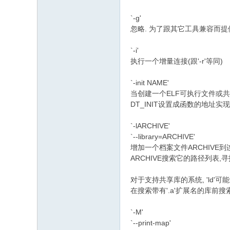
3 r) J/ y0 U' L/ b% x1 ~, E- |
`-g'
忽略. 为了跟其它工具兼容而提
1 H( r# M9 j6 L% [; R
`-i'
执行一个增量连接(跟'-r'等同)
) d
`-init NAME'
当创建一个ELF可执行文件或共
DT_INIT设置成函数的地址实现的
`-lARCHIVE'
`--library=ARCHIVE'
增加一个档案文件ARCHIVE到
ARCHIVE搜索它的路径列表,寻找`l
: O, q8 T5 O# P( o5 d ~
对于支持共享库的系统, 'ld'可能
在搜索带有'.a'扩展名的库前搜索
% w2 B8 f2 P" M9 h
`-M'
' @' ~7 b, D L5 Y7 y" ~0 ?; a. {. l
`--print-map'