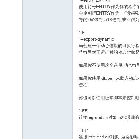
`--entry=ENTRY'
|) O4 @& J& b
使用符号ENTRY作为你的程序
会企图把ENTRY作为一个数字
导的'0x'强制为16进制,或'0'作为
`-E'
`--export-dynamic'
* M* [ u# J* C, c
当创建一个动态连接的可执行程
些符号对于运行时的动态对象是
如果你不使用这个选项,动态符
如果你使用'dlopen'来载
选项.
你也可以使用版本脚本来控制哪
`-EB'
" u/ `5 v" q$ B, X4 t: A+ i: z1 ?
连接big-endian对象. 这会影
$ j a" H2 G! I0 F+ e
`-EL'
" n/ o; |* M# k
连接little-endian对象. 这