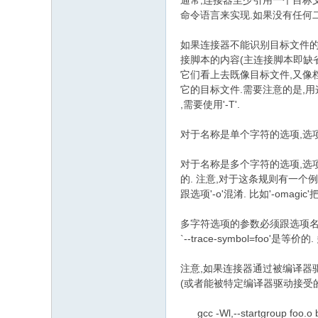
通常,连接器至少引用一个目标文件
命令语言来实现.如果没有任何二
如果连接器不能识别目标文件的
接脚本的内容(主连接脚本即缺省
它们看上去既像目标文件,又像档案
它的目标文件.需要注意的是,
,需要使用'-T'.
' @& @! L" f; D g
对于名称是单个字符的选项,选
对于名称是多个字符的选项,选项前可以有
的. 注意,对于这条规则有一个
跟选项'-o'混淆. 比如'-omagi
4 M! q9 n; b. G8 g1 l3 m/ v- w# M
多字符选项的参数必须跟选项名间以一
`--trace-symbol=foo
) a. x" k- R9 M- Q& C5 |* Q& |
注意,如果连接器通过被编译器驱动
(或者能被特定编译器驱动接受的
gcc -Wl,--startgroup foo.o b