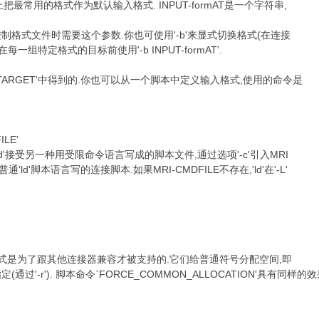
把最常用的格式作为默认输入格式. INPUT-formAT是一个字符串,
D6 X* Z4
格式文件时需要这个参数.你也可使用'-b'来显式切换格式(在连接
) i$ Q6 Z
组特定格式的目标前使用'-b INPUT-formAT'.
0 E2 Z* n. q& a3 I% j% |6 f
TARGET'中得到的.你也可以从一个脚本中定义输入格式,使用的命令是
l7 C4 `. P( K: \+ ?5 s
ILE'
ld'接受另一种用受限命令语言写成的脚本文件,通过选项'-c'引入MRI
'ld'脚本语言写的连接脚本.如果MRI-CMDFILE不存在,'ld'在'-L'
形式是为了跟其他连接器兼容才被支持的.它们给普通符号分配空间,即
'-r'). 脚本命令`FORCE_COMMON_ALLOCATION'具有同样的效