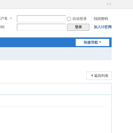
切
换
用户名
自动登录
找回密码
到
宽
密码
加入计匠网
登录
版
快捷导航
返回列表