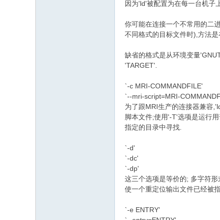
因为'ld'被配置为在每一台机子上
你可能在连接一个不常用的二进制
不同格式的目标文件时),方法是在每一
缺省的格式是从环境变量'GNU
'TARGET'.
`-c MRI-COMMANDFILE'
/ p) T3 
`--mri-script=MRI-COMMANDF
为了跟MRI生产的连接器兼容,'
脚本文件;使用'-T'选项是运行用普通
指定的目录中寻找.
# y; C" O. P+ t' e
8 }; N* F2 F1 a) l% ~4 G
`-d'
k. }6 p: d7 U8 }$ b
`-dc'
`-dp'
这三个选项是等价的; 多字符
使一个重定位输出文件已经被指定(通过
( C3 `- M1 `$ c+ e) a
`-e ENTRY'