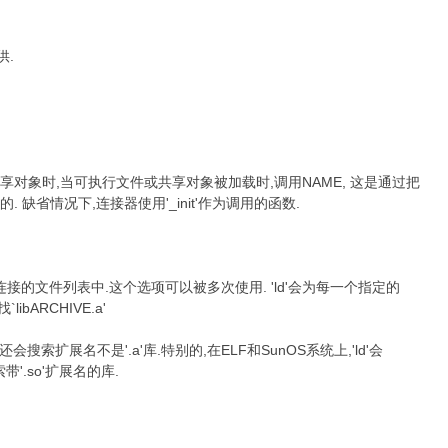
供.
) L/ E. k+ S: P" ]8 e
 M% }& `* w7 N- h' a
享对象时,当可执行文件或共享对象被加载时,调用NAME, 这是通过把
0 B$ 
. 缺省情况下,连接器使用'_init'作为调用的函数.
u. D ?( D2 X1 R2 \$ R; W
连接的文件列表中.这个选项可以被多次使用. 'ld'会为每一个指定的
; K3 W9 y&
ibARCHIVE.a'
; T [2 V0 R8 J! I; L) s- J& ]
还会搜索扩展名不是'.a'库.特别的,在ELF和SunOS系统上,'ld'会
2 c+ N% `+ M*
带'.so'扩展名的库.