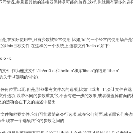
量的不同情况,并且跟其他的连接器保持尽可能的兼容.这样,你就拥有更多的选
Q# J8 S0 ^/ L( O/ p
是,在实际使用中,只有少数被经常使用.比如,'ld'的一个经常的使用场合是
Unix目标文件.在这样的一个系统上,连接文件'hello.o'如下:
o.o -lc
8 C" N( D% r1 _- K# l; ^
为连接文件'/lib/crt0.o'和'hello.o'和库'libc.a'的结果.'libc.a'
9 h- u) c+
于'-l'选项的讨论).
) O/ p/ f/ g# V
位置出现.但是,那些带有文件名的选项,比如'-l'或者'-T',会让文件在选
非文件选项,以带不同的参数重复它,不会有进一步的效果,或者覆盖掉前面的
义的选项会在下文的描述中指出.
3 k ?9 g! v9 e9 a, `' ]! v0 M
文件和档案文件.它们可能紧随命令行选项,或在它们前面,或者跟它们夹
会出现在一个选项跟它的参数之间的.