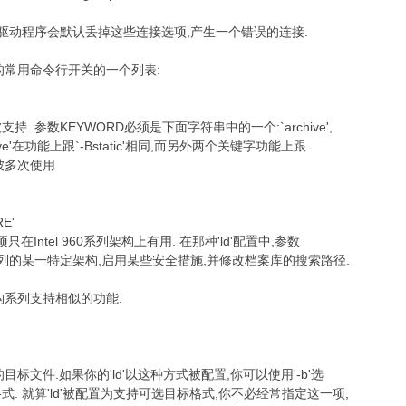
器驱动程序会默认丢掉这些连接选项,产生一个错误的连接.
9 o. U* h" P; ^+ I
的常用命令行开关的一个列表:
( ]6 B& H6 f A# ]1 ]3 B8 ?
持. 参数KEYWORD必须是下面字符串中的一个:`archive',
 `-aarchive'在功能上跟`-Bstatic'相同,而另外两个关键字功能上跟
" c# m. y b" F7 R9 N
可被多次使用.
) Z5 `1 b |5 t$ }1 B" b6 f
+ g; E
RE'
只在Intel 960系列架构上有用. 在那种'ld'配置中,参数
, ]2 m% z9 B6 L* e
0系列的某一特定架构,启用某些安全措施,并修改档案库的搜索路径.
架构系列支持相似的功能.
* r2 }/ x' [/ t& D# @
 i% t1 A8 N: X4 E
目标文件.如果你的'ld'以这种方式被配置,你可以使用'-b'选
. 就算'ld'被配置为支持可选目标格式,你不必经常指定这一项,
6 J' \# p* ~5