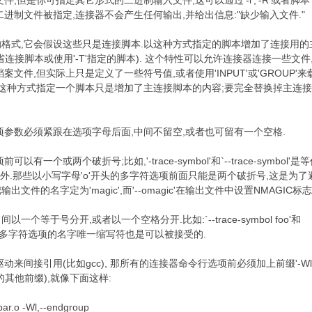
,但是你可指定其它形式的二进制输入文件,这可以通过'-l','-R'或者脚本
进制文件被指定,连接器不会产生任何输出,并给出信息:"缺少输入文件."
$ 
格式,它会假设这些只是连接脚本.以这种方式指定的脚本增加了连接用的
连接脚本或使用'-T'指定的脚本). 这个特性可以允许连接器连接一些文件
文件,但实际上只是定义了一些符号值,或者使用'INPUT'或'GROUP'来
用这种方式指定一个脚本只是增加了主连接脚本的内容;要完全替换掉主连
项参数必须紧跟在选项字母后面,中间不留空,或者也可留有一个空格.
一个或两个破折号;比如,'-trace-symbol'和`--trace-symbol'是
例外.那些以小写字母'o'开头的多字符选项前面只能是两个破折号,这是为了
c'把输出文件的名字定为'magic',而'--omagic'在输出文件中设置NMAGIC标志
个等于号分开,或者以一个空格分开.比如:`--trace-symbol foo'和
6 |
'是等价的. 多字符选项的名字唯一缩写符也是可以被接受的.
来间接引用(比如gcc), 那所有的连接器命令行选项前必须加上前缀'-Wl
其他前缀),就像下面这样:
ar.o -Wl,--endgroup
9 Q0 q# l2 U' G* ?8 y3 M