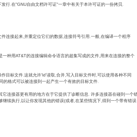
发行.在"GNU自由文档许可证"一章中有关于本许可证的一份拷贝.
; C+ V/ k
案文件连接起来,并重定位它们的数据,连接符号引用.一般,在编译一个程序
,这是一种用AT&T的连接编辑命令语言的超集写成的文件,用来在连接的整个
# S2 w2 o, K" U# w% ~, F
来操作目标文件.这就允许'ld'读取,合并,写入目标文件时,可以使用各种不同
t'. 不同的格式可以被连接到一起产生一个有效的目标文件.
) u5 W2 s- p V- s+ b( s# l
比其它连接器更有用的地方在于它提供了诊断信息. 许多连接器在碰到一个
却能够继续执行,以让你发现其他的错误(或者,在某些情况下,得到一个带有错误