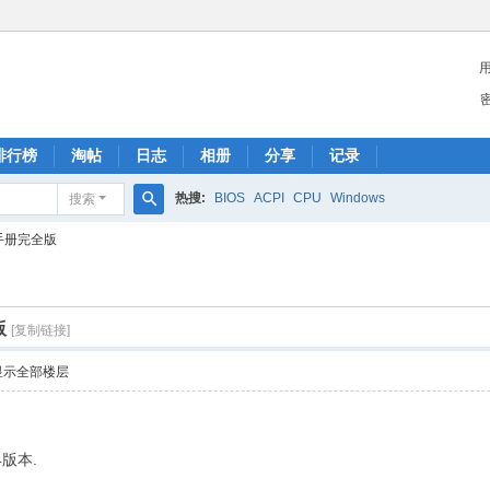
排行榜
淘帖
日志
相册
分享
记录
热搜:
BIOS
ACPI
CPU
Windows
搜索
搜
用手册完全版
索
版
[复制链接]
显示全部楼层
" n
4版本.
+ `! S; q! H0 U& z2 `) J7 M- G