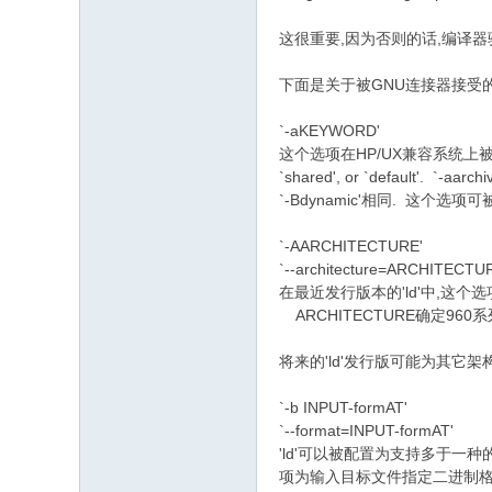
/ g5 w# Y4 k9 k% Q
这很重要,因为否则的话,编译
% n) W& o7 `. d, K8 M$ m$ h
下面是关于被GNU连接器接受
`-aKEYWORD'
这个选项在HP/UX兼容系统上被支
`shared', or `default'.
`-Bdynamic'相同. 这个选项
`-AARCHITECTURE'
$ n& [, l5 i# I
`--architecture=ARCHITECTU
在最近发行版本的'ld'中,这个选项
ARCHITECTURE确定96
将来的'ld'发行版可能为其它
& P. x+ l' [, g* z# W$ G: P
`-b INPUT-formAT'
`--format=INPUT-formAT'
0 l+ u2
'ld'可以被配置为支持多于一种的
项为输入目标文件指定二进制格式