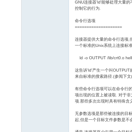
GNU连接器'ld'能够处理大
控制它的行为.
1 y( ]5 z5 ~4 ~7 V0 E' d; a
命令行选项
====================
1 U, T 
连接器提供大量的命令行选项,但
一个标准的Unix系统上连接标准的
ld -o OUTPUT /lib/crt0.o hell
这告诉'ld'产生一个叫OUTPUT的文件,作
来自标准的搜索路径.(参阅下文的关
, f+ U! |7 R5 G) `# ?: K% _
有些命令行选项可以在命令行的任何
项出现的位置上被读取. 对于
项.那些多次出现时具有特殊含
无参数选项是那些被连接的目标
起,但是一个目标文件参数是不
. Y* T8 Y5 Y& A0 _/ g5 m