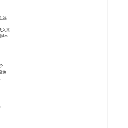
w& }' `: M: J) R& M
主连
,
, W- X1 `9 G% y/ X
载入其
接脚本
等价
7 j8 N |8 w6 d* L% |2 m! q
避免
2 J$ R/ m+ B. j" j: w. a
.
+ _7 p# M2 G% L8 F
'