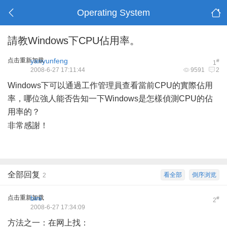
Operating System
請教Windows下CPU佔用率。
点击重新加载
yanyunfeng
#
1
2008-6-27 17:11:44
9591
2
Windows下可以通過工作管理員查看當前CPU的實際佔用
率，哪位強人能否告知一下Windows是怎樣偵測CPU的佔
用率的？
5 [0 @) A- K# P: b! S3 z
非常感謝！
全部回复
看全部
倒序浏览
2
点击重新加载
bini
#
2
2008-6-27 17:34:09
方法之一：在网上找：