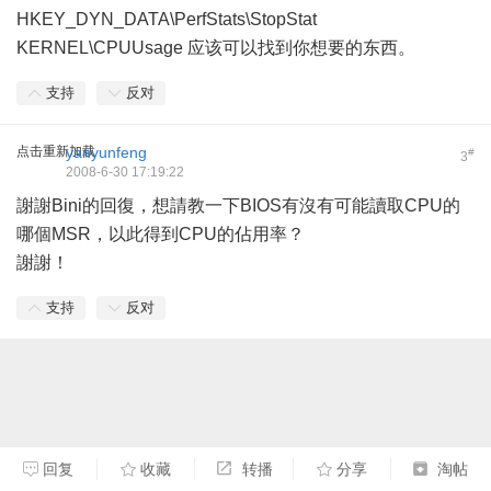
HKEY_DYN_DATA\PerfStats\StopStat
KERNEL\CPUUsage 应该可以找到你想要的东西。
支持
反对
点击重新加载
yanyunfeng
#
3
2008-6-30 17:19:22
謝謝Bini的回復，想請教一下BIOS有沒有可能讀取CPU的
哪個MSR，以此得到CPU的佔用率？
謝謝！
支持
反对
回复
收藏
转播
分享
淘帖