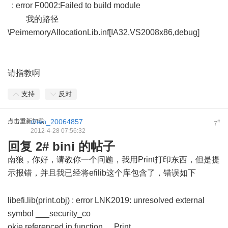
: error F0002:Failed to build module
) e, \* N- f1 C$ h: P2 v
我的路径
\PeimemoryAllocationLib.inf[IA32,VS2008x86,debug]
/ b# x,
F; [& D0 ^
请指教啊
支持
反对
点击重新加载
chen_20064857
#
7
2012-4-28 07:56:32
回复 2# bini 的帖子
南狼，你好，请教你一个问题，我用Print打印东西，但是提
示报错，并且我已经将efilib这个库包含了，错误如下
0 T5 P1
K4 H- |& {
libefi.lib(print.obj) : error LNK2019: unresolved external
symbol ___security_co
okie referenced in function __Print