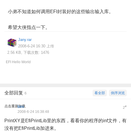
4 b. r; X5 S1 [$ E9 N5 [ q
小弟不知道如何调用EFI封装好的这些输出输入库。
- L- B#
]% [3 X! V0 ?4 R" M# G" m
希望大侠指点一下。
Jany.rar
2008-6-24 16:30 上传
2.56 KB, 下载次数: 1476
EFI Hello World
全部回复
看全部
倒序浏览
6
点击重新加载
bini
#
2
2008-6-24 16:38:48
PrintXY是EfiPrintLib里的东西，看看你的程序的inf文件，有
没有把EfiPrintLib加进来。