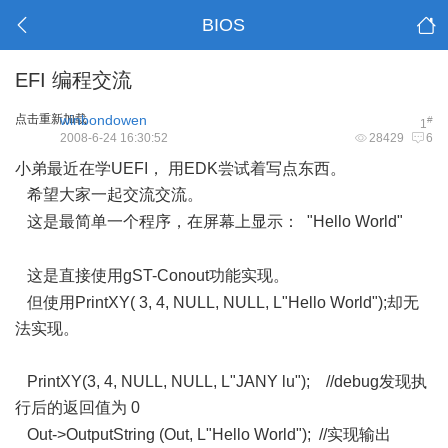
BIOS
EFI 编程交流
点击重新加载
winbondowen
#
1
2008-6-24 16:30:52
28429
6
小弟最近在学UEFI， 用EDK尝试着写点东西。
希望大家一起交流交流。
' l d' C9 @7 @3 f$ @
这是最简单一个程序，在屏幕上显示： "Hello World"
; O,
i0 y0 }1 |' X* K3 k. S
这是直接使用gST-Conout功能实现。
6 u% x% _1 l. o8 }4 K R
但使用PrintXY( 3, 4, NULL, NULL, L"Hello World");却无
法实现。
8 o# t; u- ^1 Q- m9 \4 n
PrintXY(3, 4, NULL, NULL, L"JANY lu"); //debug发现执
行后的返回值为 0
4 r" k( x3 n0 I" S0 x7 j- p5 l
Out->OutputString (Out, L"Hello World"); //实现输出