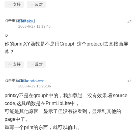
支持
反对
点击重新加载
bothsky1
#
4
2008-6-27 11:19:46
lz
, ?. [. t) m7 ~. W3 }4 N& M
你的printXY函数是不是用Grouph 这个protocol去直接画屏
幕？
支持
反对
点击重新加载
winbondowen
#
5
2008-6-29 15:26:36
printxy不是在grouph中的，我加载过，没有效果.看source
code,这具函数是在PrintLibLite中，
可能是其他原因，显示了但没有被看到，显示到其他的
page中了。
- Z P6 N3 d# n% m
重写一个print的东西，就可以输出。
6 e3 k4 |* y" e! Z