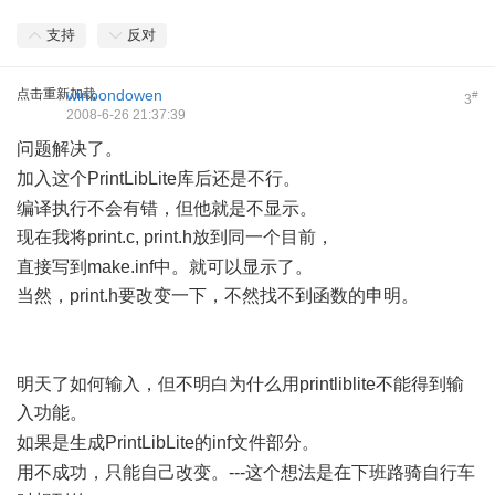
支持
反对
点击重新加载
winbondowen
#
3
2008-6-26 21:37:39
问题解决了。
* y) }+ ?! `+ u+ O/ s
加入这个PrintLibLite库后还是不行。
: D! F. G4 ~% w' V0 R
编译执行不会有错，但他就是不显示。
现在我将print.c, print.h放到同一个目前，
& Y$ O0 D/ y; X( e
直接写到make.inf中。就可以显示了。
当然，print.h要改变一下，不然找不到函数的申明。
3 E( s%
j+ d1 r, V; d" s: M) c
明天了如何输入，但不明白为什么用printliblite不能得到输
入功能。
~' w( T, {( f4 w9 r5 {
如果是生成PrintLibLite的inf文件部分。
& w! T# N0 ^7 ]. x: U6 J5 a
用不成功，只能自己改变。---这个想法是在下班路骑自行车