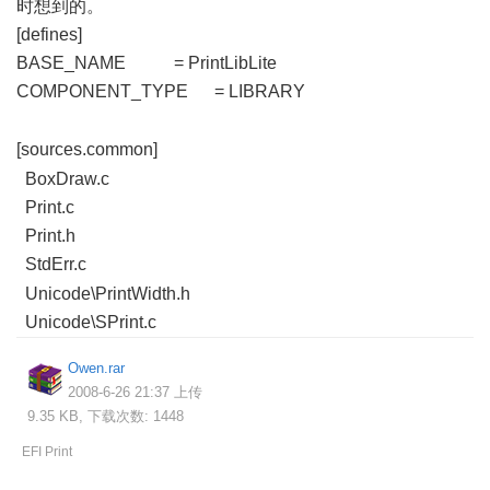
时想到的。
[defines]
BASE_NAME = PrintLibLite
COMPONENT_TYPE = LIBRARY
, J0 `2 U7 m; v0 u# U
[sources.common]
. U5 D. l8 K3 ^, U
BoxDraw.c
Print.c
Print.h
StdErr.c
( x+ X8 e \) ]% t" V6 I; ~
Unicode\PrintWidth.h
Unicode\SPrint.c
Owen.rar
2008-6-26 21:37 上传
9.35 KB, 下载次数: 1448
EFI Print