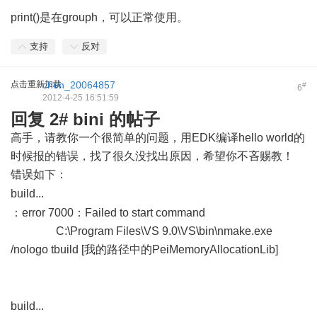
print()是在grouph，可以正常使用。
支持
反对
点击重新加载
chen_20064857
#
6
2012-4-25 16:51:59
回复 2# bini 的帖子
高手，请教你一个很简单的问题，用EDK编译hello world的
时候报的错误，找了很久没找出原因，希望你不吝赐教！
错误如下：
' t& a5 R: x+ S/ V" C8 `& z7 C
build...
( P* n* n N8 e T8 Q+ ?+ Y
：error 7000：Failed to start command
C:\Program Files\VS 9.0\VS\bin\nmake.exe
/nologo tbuild [我的路径中的PeiMemoryAllocationLib]
! L, G"
g1 ^0 ]3 ?( I! K9 t
build...