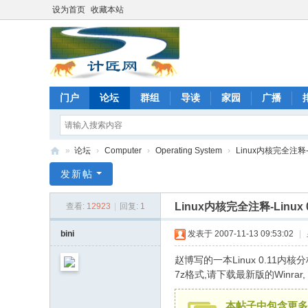
设为首页
收藏本站
门户
论坛
群组
导读
家园
广播
»
论坛
›
Computer
›
Operating System
›
Linux内核完全注释-L
计
发新帖
匠
Linux内核完全注释-Linux 
查看:
12923
|
回复:
1
网
论
bini
发表于 2007-11-13 09:53:02
|
坛
赵博写的一本Linux 0.11内核
7z格式,请下载最新版的Winrar
本帖子中包含更多