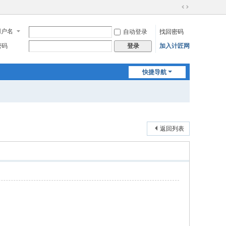
切
换
用户名
自动登录
找回密码
到
宽
密码
加入计匠网
登录
版
快捷导航
返回列表