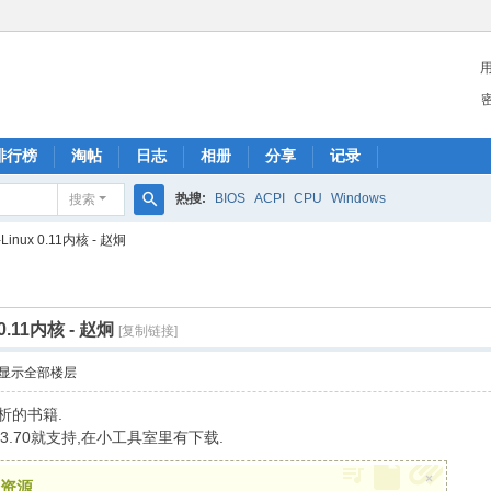
排行榜
淘帖
日志
相册
分享
记录
热搜:
BIOS
ACPI
CPU
Windows
搜索
搜
inux 0.11内核 - 赵炯
索
0.11内核 - 赵炯
[复制链接]
显示全部楼层
分析的书籍.
' w; C% u9 u, Z& f! \ m# A
, 3.70就支持,在小工具室里有下载.
×
资源