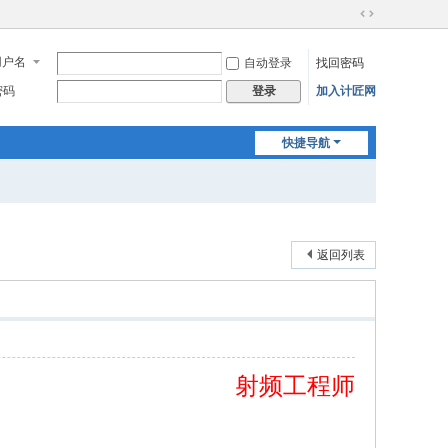
切
换
用户名
自动登录
找回密码
到
宽
密码
加入计匠网
登录
版
快捷导航
返回列表
射频工程师