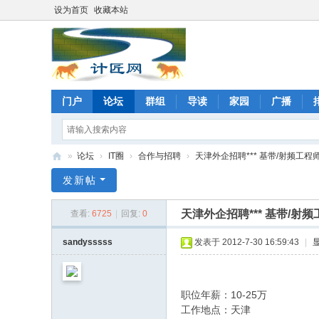
设为首页
收藏本站
门户
论坛
群组
导读
家园
广播
»
论坛
›
IT圈
›
合作与招聘
›
天津外企招聘*** 基带/射频工程师
计
发新帖
匠
天津外企招聘*** 基带/射
查看:
6725
|
回复:
0
网
论
sandysssss
发表于 2012-7-30 16:59:43
|
坛
职位年薪：10-25万
工作地点：天津