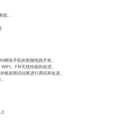
统...
处
SCDMA网络手机的射频电路开发。
、BT、WIFI、FM天线性能的改进。
试并根据测试结果进行调试和改进。
作。
以上