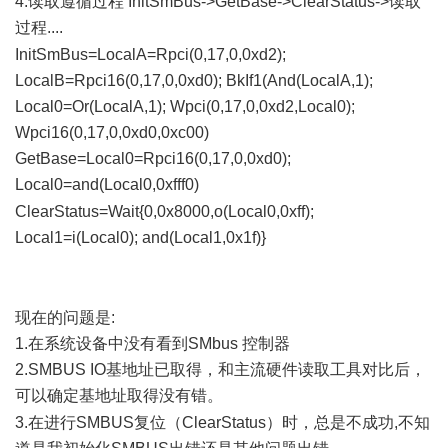
4.读取遵循过程 InitSmBus->GetBase->ClearStatus->读取
过程....
2 E, ~: O9 N# Q) u1 L8 y. \6 x
InitSmBus=LocalA=Rpci(0,17,0,0xd2);
LocalB=Rpci16(0,17,0,0xd0); BkIf1(And(LocalA,1);
Local0=Or(LocalA,1); Wpci(0,17,0,0xd2,Local0);
Wpci16(0,17,0,0xd0,0xc00)
GetBase=Local0=Rpci16(0,17,0,0xd0);
Local0=and(Local0,0xfff0)
# B( d# X; {, g
ClearStatus=Wait{0,0x8000,o(Local0,0xff);
Local1=i(Local0); and(Local1,0x1f)}
, d( r- h: R/ {+ u9 R
* @9 J+ L! |8 w
现在的问题是:
1.在系统设备中没有看到SMbus 控制器
2.SMBUS IO基地址已取得，和主流硬件读取工具对比后，
可以确定基地址取得没有错。
8 ^' A, B9 X! C; M
3.在进行SMBUS复位（ClearStatus）时，总是不成功,不知