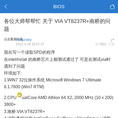
BIOS
各位大师帮帮忙 关于 VIA VT8237R+南桥的问
题
点击重新加载
FLxyzsby
#
1
2012-3-26 16:57:37
7902
1
我在写一个读取SPD的程序
1 v+ U+ K) U% M" N6 U: g2 L) l
在intel/nv/ati 的南桥芯片上都测试通过了 可是在测试via时
遇到了问题
环境如下:
1.WIN7 32位操作系统 Microsoft Windows 7 Ultimate
6.1.7600 (Win7 RTM)
9 Z9 P$ |$ J$ G$ v; ~6 y+ M, x
2.CPU
ualCore AMD Athlon 64 X2, 2000 MHz (10 x 200)
3800+
9 ]! q- t/ n3 X3 {$ C6 ?" P: P
3.南桥:VIA VT8237R+