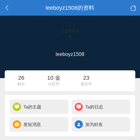
leeboyz1508的资料
点击重新加
载
leeboyz1508
26
10 金
23
积分
计匠币
嘉宾币
Ta的主题
Ta的日志
发短消息
加为好友