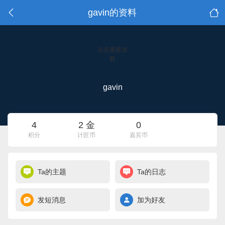
gavin的资料
点击重新加
载
gavin
4
2 金
0
积分
计匠币
嘉宾币
Ta的主题
Ta的日志
发短消息
加为好友