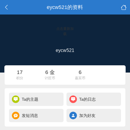
eycw521的资料
点击重新加
载
eycw521
17
6 金
6
积分
计匠币
嘉宾币
Ta的主题
Ta的日志
发短消息
加为好友