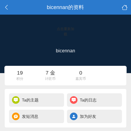
bicennan的资料
点击重新加
载
bicennan
19
7 金
0
积分
计匠币
嘉宾币
Ta的主题
Ta的日志
发短消息
加为好友