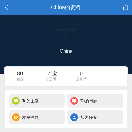
China的资料
点击重新加
载
China
80
57 金
0
积分
计匠币
嘉宾币
Ta的主题
Ta的日志
发短消息
加为好友