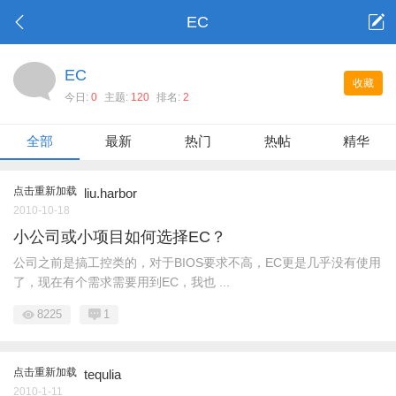
EC
EC
收藏
今日:
0
主题:
120
排名:
2
全部
最新
热门
热帖
精华
点击重新加载
liu.harbor
2010-10-18
小公司或小项目如何选择EC？
公司之前是搞工控类的，对于BIOS要求不高，EC更是几乎没有使用
了，现在有个需求需要用到EC，我也 ...
8225
1
点击重新加载
tequlia
2010-1-11