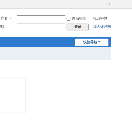
切
换
用户名
自动登录
找回密码
到
宽
密码
加入计匠网
登录
版
快捷导航