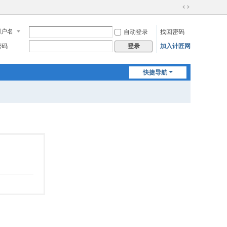
切
换
用户名
自动登录
找回密码
到
宽
密码
加入计匠网
登录
版
快捷导航