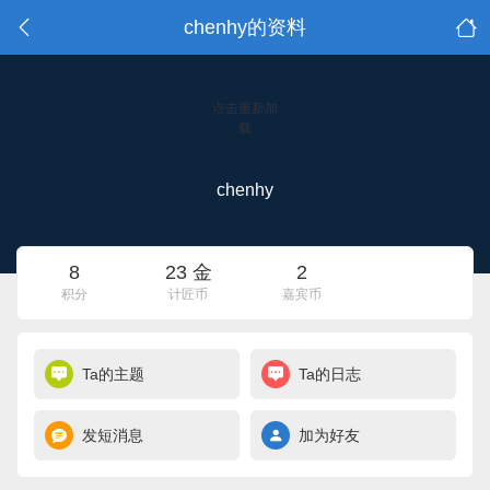
chenhy的资料
点击重新加
载
chenhy
8
23 金
2
积分
计匠币
嘉宾币
Ta的主题
Ta的日志
发短消息
加为好友