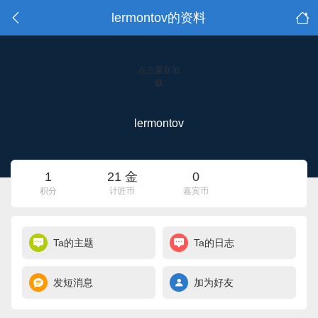
lermontov的资料
点击重新加
载
lermontov
1
21 金
0
积分
计匠币
嘉宾币
Ta的主题
Ta的日志
发短消息
加为好友