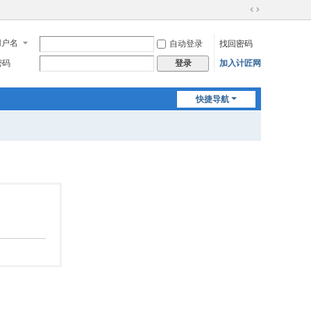
切
换
用户名
自动登录
找回密码
到
宽
密码
加入计匠网
登录
版
快捷导航