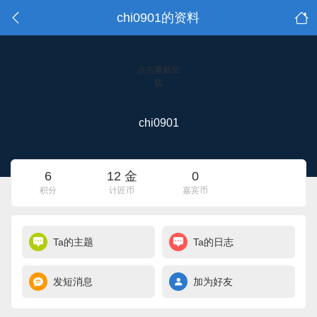
chi0901的资料
点击重新加
载
chi0901
6
12 金
0
积分
计匠币
嘉宾币
Ta的主题
Ta的日志
发短消息
加为好友