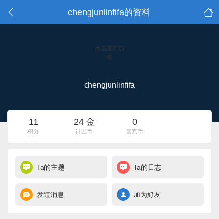
chengjunlinfifa的资料
点击重新加
载
chengjunlinfifa
11
24 金
0
积分
计匠币
嘉宾币
Ta的主题
Ta的日志
发短消息
加为好友