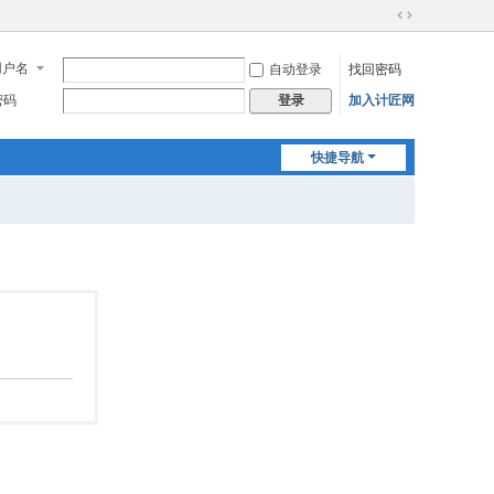
切
换
用户名
自动登录
找回密码
到
宽
密码
加入计匠网
登录
版
快捷导航