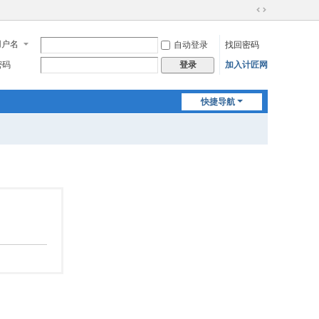
切
换
用户名
自动登录
找回密码
到
宽
密码
加入计匠网
登录
版
快捷导航