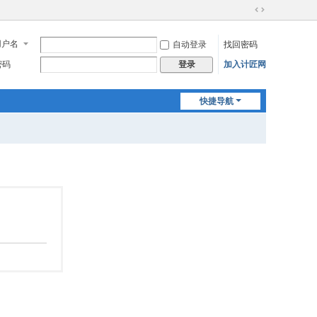
切
换
用户名
自动登录
找回密码
到
宽
密码
加入计匠网
登录
版
快捷导航