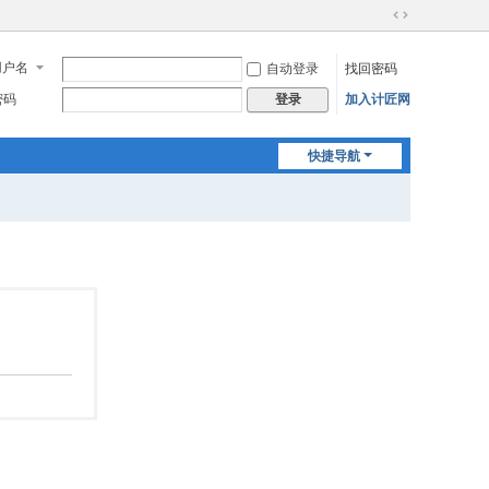
切
换
用户名
自动登录
找回密码
到
宽
密码
加入计匠网
登录
版
快捷导航