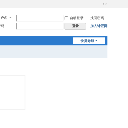
切
换
用户名
自动登录
找回密码
到
宽
密码
加入计匠网
登录
版
快捷导航