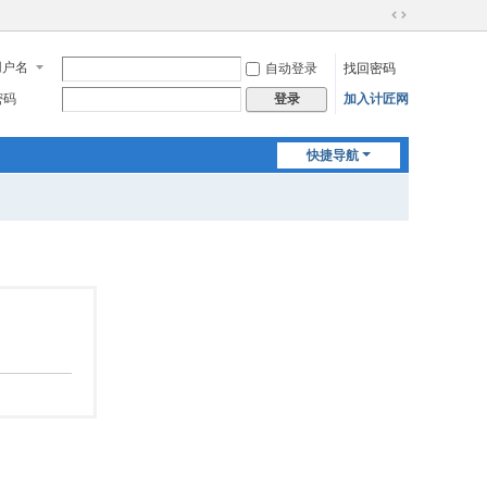
切
换
用户名
自动登录
找回密码
到
宽
密码
加入计匠网
登录
版
快捷导航