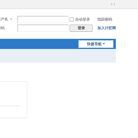
切
换
用户名
自动登录
找回密码
到
宽
密码
加入计匠网
登录
版
快捷导航