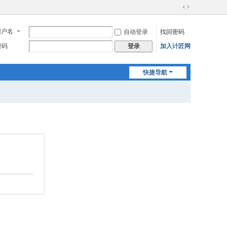
切
换
用户名
自动登录
找回密码
到
宽
密码
加入计匠网
登录
版
快捷导航