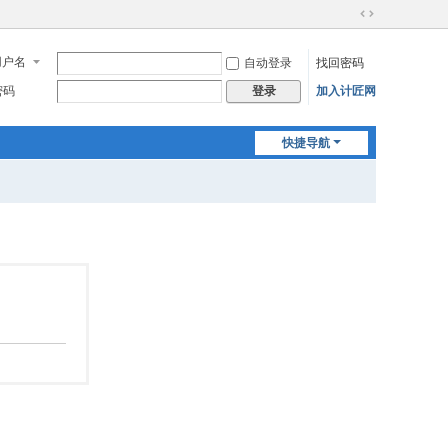
切
换
用户名
自动登录
找回密码
到
宽
密码
加入计匠网
登录
版
快捷导航