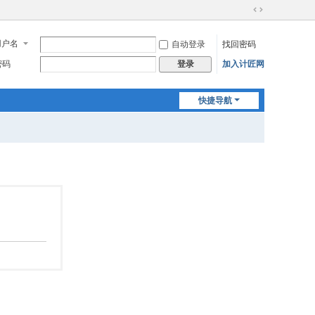
切
换
用户名
自动登录
找回密码
到
宽
密码
加入计匠网
登录
版
快捷导航