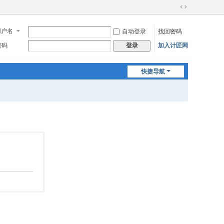
切
换
用户名
自动登录
找回密码
到
宽
密码
加入计匠网
登录
版
快捷导航