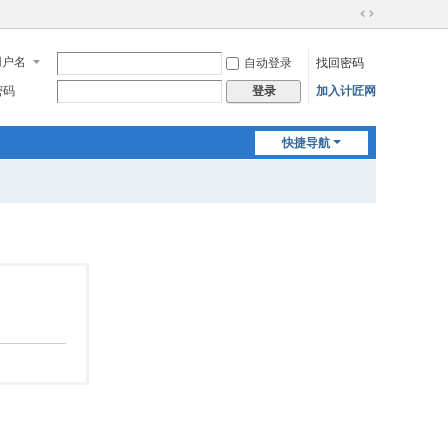
切
换
用户名
自动登录
找回密码
到
宽
密码
加入计匠网
登录
版
快捷导航