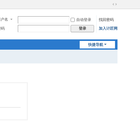
切
换
用户名
自动登录
找回密码
到
宽
密码
加入计匠网
登录
版
快捷导航