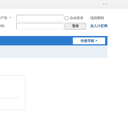
切
换
用户名
自动登录
找回密码
到
宽
密码
加入计匠网
登录
版
快捷导航