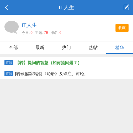
IT人生
IT人生
收藏
今日:
0
主题:
79
排名:
6
全部
最新
热门
热帖
精华
【转】提问的智慧（如何提问题？）
置顶
[转载]儒家精髓《论语》及译注、评论。
置顶